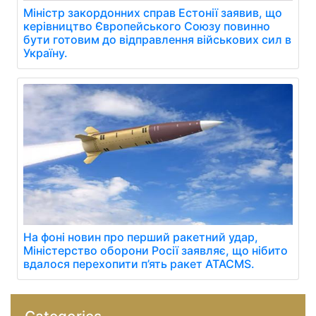
Міністр закордонних справ Естонії заявив, що
керівництво Європейського Союзу повинно
бути готовим до відправлення військових сил в
Україну.
На фоні новин про перший ракетний удар,
Міністерство оборони Росії заявляє, що нібито
вдалося перехопити п’ять ракет ATACMS.