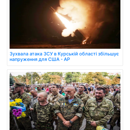
Зухвала атака ЗСУ в Курській області збільшує
напруження для США - AP