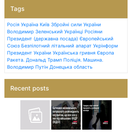
Tags
Росія
Україна
Київ
Збройні сили України
Володимир Зеленський
Українці
Росіяни
Президент (державна посада)
Європейський
Союз
Безпілотний літальний апарат
Укрінформ
Президент України
Українська гривня
Європа
Ракета.
Дональд Трамп
Поліція.
Машина.
Володимир Путін
Донецька область
Recent posts