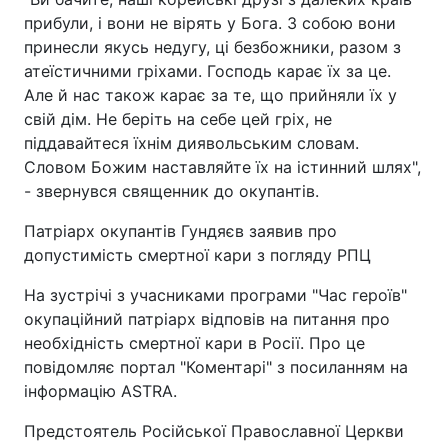
прибули, і вони не вірять у Бога. З собою вони
принесли якусь недугу, ці безбожники, разом з
атеїстичними гріхами. Господь карає їх за це.
Але й нас також карає за те, що прийняли їх у
свій дім. Не беріть на себе цей гріх, не
піддавайтеся їхнім диявольським словам.
Словом Божим наставляйте їх на істинний шлях",
- звернувся священник до окупантів.
Патріарх окупантів Гундяєв заявив про
допустимість смертної кари з погляду РПЦ
На зустрічі з учасниками програми "Час героїв"
окупаційний патріарх відповів на питання про
необхідність смертної кари в Росії. Про це
повідомляє портал "Коментарі" з посиланням на
інформацію ASTRA.
Предстоятель Російської Православної Церкви