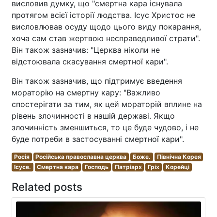
висловив думку, що "смертна кара існувала
протягом всієї історії людства. Ісус Христос не
висловлював осуду щодо цього виду покарання,
хоча сам став жертвою несправедливої страти".
Він також зазначив: "Церква ніколи не
відстоювала скасування смертної кари".
Він також зазначив, що підтримує введення
мораторію на смертну кару: "Важливо
спостерігати за тим, як цей мораторій вплине на
рівень злочинності в нашій державі. Якщо
злочинність зменшиться, то це буде чудово, і не
буде потреби в застосуванні смертної кари".
Росія
Російська православна церква
Боже.
Північна Корея
Ісусе.
Смертна кара
Господь
Патріарх
Гріх
Корейці
Related posts