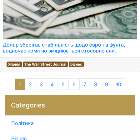
Долар зберігає стабільність щодо євро та фунта,
водночас помітно зміцнюється стосовно єни.
Японія
The Wall Street Journal
Бізнес
1
2
3
4
5
6
7
8
9
10
Categories
Політика
Бізнес