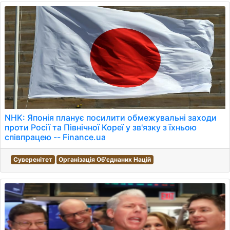
NHK: Японія планує посилити обмежувальні заходи
проти Росії та Північної Кореї у зв'язку з їхньою
співпрацею -- Finance.ua
Суверенітет
Організація Об'єднаних Націй