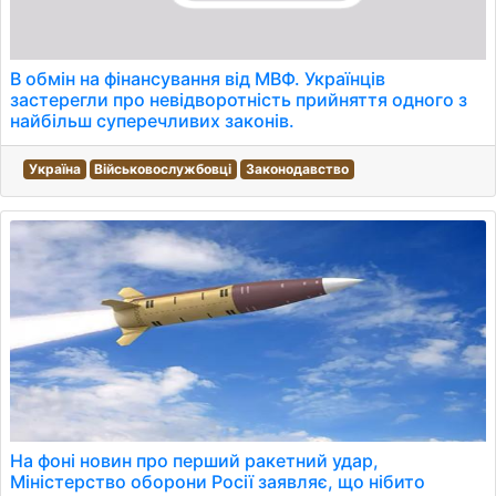
В обмін на фінансування від МВФ. Українців
застерегли про невідворотність прийняття одного з
найбільш суперечливих законів.
Україна
Військовослужбовці
Законодавство
На фоні новин про перший ракетний удар,
Міністерство оборони Росії заявляє, що нібито