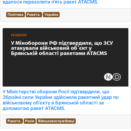
вдалося перехопити п’ять ракет ATACMS.
Політика
Ракета.
Україна
У Міністерстві оборони Росії підтвердили, що
Збройні сили України здійснили ракетний удар по
військовому об'єкту в Брянській області за
допомогою ракет ATACMS.
Ракета.
Росія
Військовослужбовці