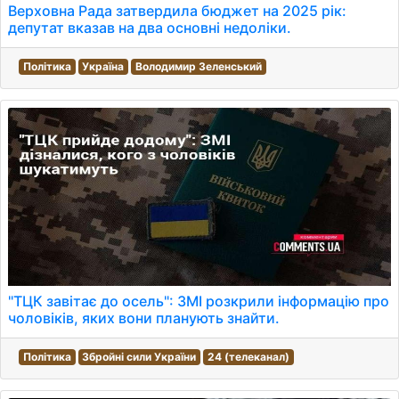
Верховна Рада затвердила бюджет на 2025 рік:
депутат вказав на два основні недоліки.
Політика
Україна
Володимир Зеленський
"ТЦК завітає до осель": ЗМІ розкрили інформацію про
чоловіків, яких вони планують знайти.
Політика
Збройні сили України
24 (телеканал)