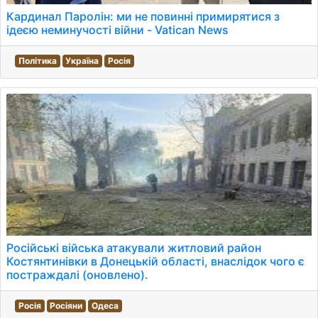
Кардинал Паролін: ми не повинні примирятися з
ідеєю неминучості війни - Vatican News
Політика
Україна
Росія
Російські війська атакували житловий район
Костянтинівки в Донецькій області, внаслідок чого є
постраждалі (оновлено).
Росія
Росіяни
Одеса