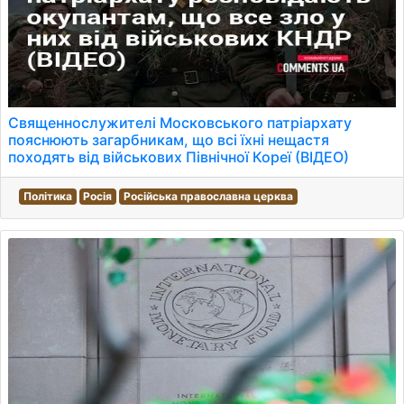
Священнослужителі Московського патріархату
пояснюють загарбникам, що всі їхні нещастя
походять від військових Північної Кореї (ВІДЕО)
Політика
Росія
Російська православна церква