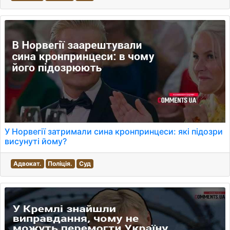
У Норвегії затримали сина кронпринцеси: які підозри
висунуті йому?
Адвокат.
Поліція.
Суд