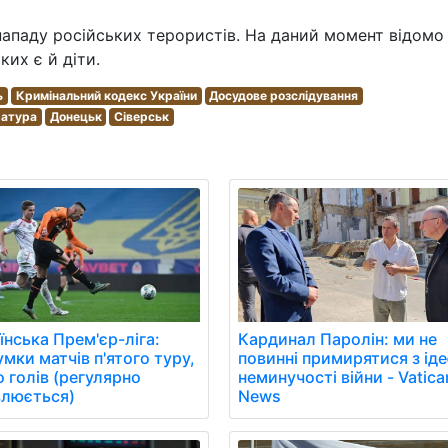
 нападу російських терористів. На даний момент відомо
ких є й діти.
ь
Кримінальний кодекс України
Досудове розслідування
атура
Донецьк
Сіверськ
їнська Прем'єр-ліга:
Кардинал Паролін: ми не
умки матчів п'ятого туру,
повинні примирятися з ід
о голів (регулярно
неминучості війни - Vatica
люється)
News