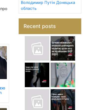
Володимир Путін
Донецька
область
 про
Recent posts
еєю
n