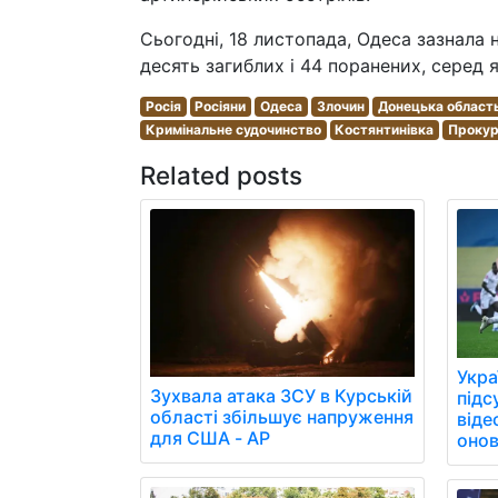
Сьогодні, 18 листопада, Одеса зазнала
десять загиблих і 44 поранених, серед я
Росія
Росіяни
Одеса
Злочин
Донецька област
Кримінальне судочинство
Костянтинівка
Прокур
Related posts
Укра
Зухвала атака ЗСУ в Курській
підс
області збільшує напруження
віде
для США - AP
онов