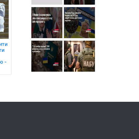
ити
ти
ю -