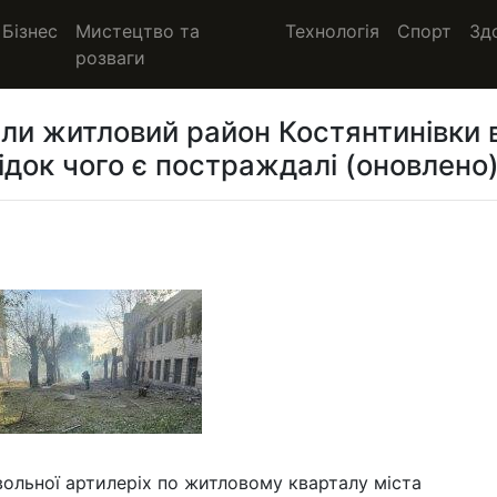
Бізнес
Мистецтво та
Технологія
Спорт
Зд
розваги
али житловий район Костянтинівки 
ідок чого є постраждалі (оновлено)
твольної артилеріх по житловому кварталу міста