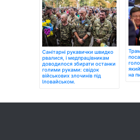
Трам
Санітарні рукавички швидко
поса
рвалися, і медпрацівникам
голо
доводилося збирати останки
який
голими руками: свідок
на п
військових злочинів під
Іловайськом.