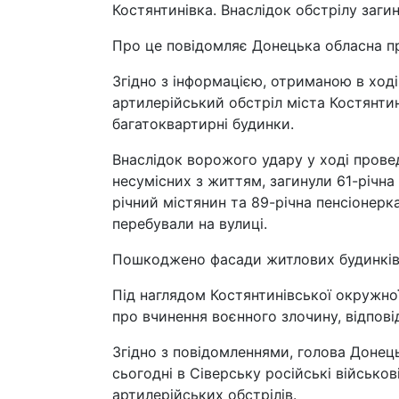
Костянтинівка. Внаслідок обстрілу заги
Про це повідомляє Донецька обласна п
Згідно з інформацією, отриманою в ході
артилерійський обстріл міста Костянтин
багатоквартирні будинки.
Внаслідок ворожого удару у ході прове
несумісних з життям, загинули 61-річна 
річний містянин та 89-річна пенсіонерка
перебували на вулиці.
Пошкоджено фасади житлових будинків 
Під наглядом Костянтинівської окружно
про вчинення воєнного злочину, відпові
Згідно з повідомленнями, голова Донець
сьогодні в Сіверську російські військо
артилерійських обстрілів.