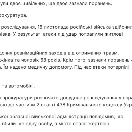
нули двоє цивільних, ще двоє зазнали поранень.
рокуратура.
 розслідування, 18 листопада російські війська здійсни
івка. У результаті атаки під удар потрапили житлові
дення реанімаційних заходів від отриманих травм,
жінка та чоловік 68 років. Крім того, зазнали поранень 
. Їм надано медичну допомогу. Під час атаки потерпілі
та автомобілі.
ї прокуратури розпочато досудове розслідування у спр
дно до частини 2 статті 438 Кримінального кодексу Укр
кої обласної військової адміністрації повідомив, що
ві вбили ще одну особу, а місто стало жертвою