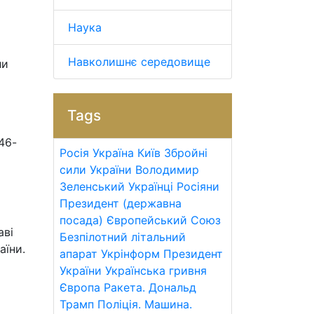
Наука
Навколишнє середовище
ли
Tags
46-
Росія
Україна
Київ
Збройні
сили України
Володимир
Зеленський
Українці
Росіяни
Президент (державна
посада)
Європейський Союз
аві
Безпілотний літальний
аїни.
апарат
Укрінформ
Президент
України
Українська гривня
Європа
Ракета.
Дональд
Трамп
Поліція.
Машина.