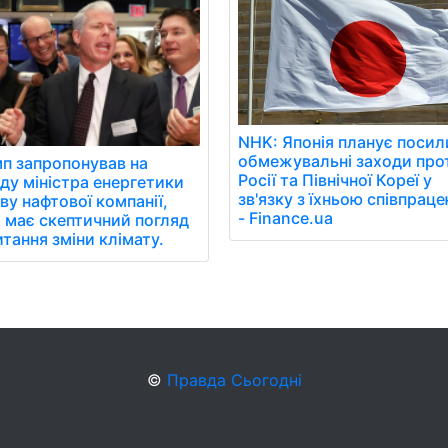
NHK: Японія планує посил
обмежувальні заходи про
п запропонував на
Росії та Північної Кореї у
ду міністра енергетики
зв'язку з їхньою співпраце
ву нафтової компанії,
- Finance.ua
 має скептичний погляд
итання зміни клімату.
©
Правда Сьогодні