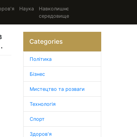
оров'я
Наука
Навколишнє
середовище
в
Categories
.
Політика
Бізнес
Мистецтво та розваги
Технологія
Спорт
Здоров'я