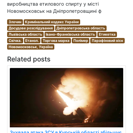
виробництва етилового спирту у місті
Новомосковськ на Дніпропетровщині ф
Злочин
Кримінальний кодекс України
Досудове розслідування
Дніпропетровська область
Львівська область
Івано-Франківська область
Етикетка
Свічка.
Етанол.
Торгова марка
Полімер
Парафіновий віск
Новомосковськ, Україна
Related posts
Зухвала атака ЗСУ в Курській області збільшує