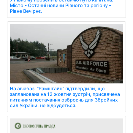
Місто - Останні новини Рівного та регіону -
Рівне Вечірнє.
На авіабазі "Рамштайн" підтвердили, що
запланована на 12 жовтня зустріч, присвячена
питанням постачання озброєнь для Збройних
сил України, не відбудеться.