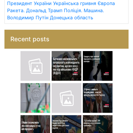
Президент України
Українська гривня
Європа
Ракета.
Дональд Трамп
Поліція.
Машина.
Володимир Путін
Донецька область
Recent posts