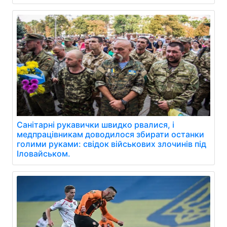
Санітарні рукавички швидко рвалися, і
медпрацівникам доводилося збирати останки
голими руками: свідок військових злочинів під
Іловайськом.