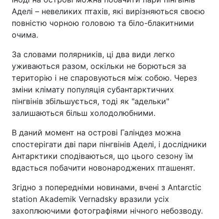
Аделі – невеликих птахів, які вирізняються своєю
повністю чорною головою та біло-блакитними
очима.
За словами полярників, ці два види легко
уживаються разом, оскільки не борються за
територію і не спаровуються між собою. Через
зміни клімату популяція субантарктичних
пінгвінів збільшується, тоді як "адельки"
залишаються більш холодолюбними.
В даний момент на острові Галіндез можна
спостерігати дві пари пінгвінів Аделі, і дослідники
Антарктики сподіваються, що цього сезону їм
вдасться побачити новонароджених пташенят.
Згідно з попередніми новинами, вчені з Antarctic
station Akademik Vernadsky вразили усіх
захоплюючими фотографіями нічного небозводу.