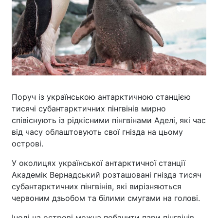
Поруч із українською антарктичною станцією
тисячі субантарктичних пінгвінів мирно
співіснують із рідкісними пінгвінами Аделі, які час
від часу облаштовують свої гнізда на цьому
острові.
У околицях української антарктичної станції
Академік Вернадський розташовані гнізда тисяч
субантарктичних пінгвінів, які вирізняються
червоним дзьобом та білими смугами на голові.
Іноді на острові можна побачити пари пінгвінів