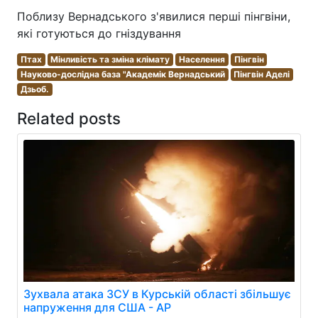
Поблизу Вернадського з'явилися перші пінгвіни,
які готуються до гніздування
Птах
Мінливість та зміна клімату
Населення
Пінгвін
Науково-дослідна база "Академік Вернадський
Пінгвін Аделі
Дзьоб.
Related posts
Зухвала атака ЗСУ в Курській області збільшує
напруження для США - AP