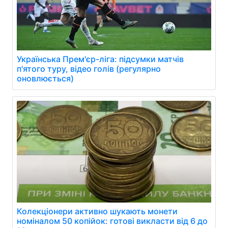
Українська Прем'єр-ліга: підсумки матчів
п'ятого туру, відео голів (регулярно
оновлюється)
Колекціонери активно шукають монети
номіналом 50 копійок: готові викласти від 6 до