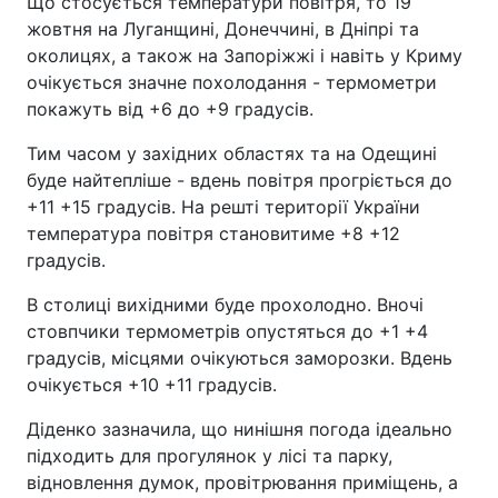
Що стосується температури повітря, то 19
жовтня на Луганщині, Донеччині, в Дніпрі та
околицях, а також на Запоріжжі і навіть у Криму
очікується значне похолодання - термометри
покажуть від +6 до +9 градусів.
Тим часом у західних областях та на Одещині
буде найтепліше - вдень повітря прогріється до
+11 +15 градусів. На решті території України
температура повітря становитиме +8 +12
градусів.
В столиці вихідними буде прохолодно. Вночі
стовпчики термометрів опустяться до +1 +4
градусів, місцями очікуються заморозки. Вдень
очікується +10 +11 градусів.
Діденко зазначила, що нинішня погода ідеально
підходить для прогулянок у лісі та парку,
відновлення думок, провітрювання приміщень, а