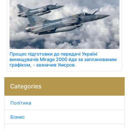
Процес підготовки до передачі Україні
винищувачів Mirage 2000 йде за запланованим
графіком, - зазначив Умєров.
Categories
Політика
Бізнес