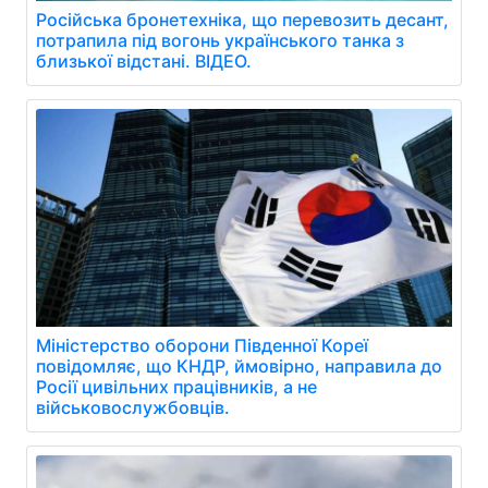
Російська бронетехніка, що перевозить десант,
потрапила під вогонь українського танка з
близької відстані. ВІДЕО.
Міністерство оборони Південної Кореї
повідомляє, що КНДР, ймовірно, направила до
Росії цивільних працівників, а не
військовослужбовців.