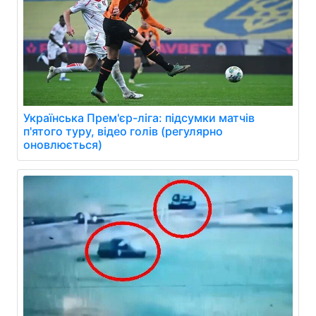
Українська Прем'єр-ліга: підсумки матчів
п'ятого туру, відео голів (регулярно
оновлюється)