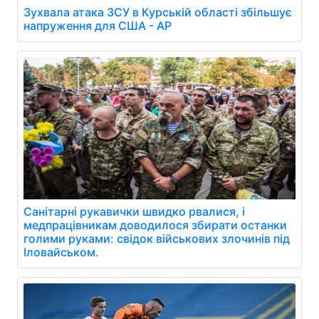
Зухвала атака ЗСУ в Курській області збільшує
напруження для США - AP
Санітарні рукавички швидко рвалися, і
медпрацівникам доводилося збирати останки
голими руками: свідок військових злочинів під
Іловайськом.