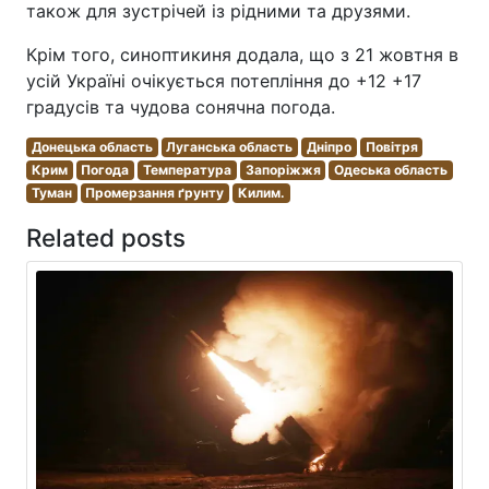
також для зустрічей із рідними та друзями.
Крім того, синоптикиня додала, що з 21 жовтня в
усій Україні очікується потепління до +12 +17
градусів та чудова сонячна погода.
Донецька область
Луганська область
Дніпро
Повітря
Крим
Погода
Температура
Запоріжжя
Одеська область
Туман
Промерзання ґрунту
Килим.
Related posts