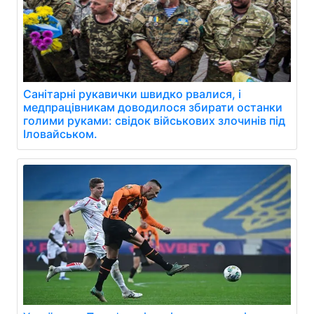
Санітарні рукавички швидко рвалися, і
медпрацівникам доводилося збирати останки
голими руками: свідок військових злочинів під
Іловайськом.