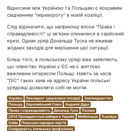
Відносини між Україною та Польщею є яскравим
свідченням "перевороту" в новій коаліції.
Слід відзначити, що наприкінці епохи "Права і
справедливості" ці зв'язки опинилися в серйозній
кризі. Однак уряд Дональда Туска не вживав
жодних заходів для вирішення цієї ситуації.
Більш того, в польському уряді вже заявляють,
що членство України у ЄС не є життєво
важливим інтересом Польщі. Навіть за часів
"ПіС" таких заяв на адресу України польські
урядовці дозволити собі не могли.
Україна
Президент (державна посада)
Законодавство
Польща
Європейський Союз
Анджей Дуда
Право і справедливість
Дональд Туск
Поляки
2014 Президентські вибори в Україні
Мобілізація
Коаліція
Сейм
Польська народна партія
Солідарність (польська профспілка)