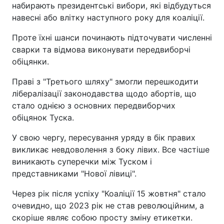
набирають президентські вибори, які відбудуться
навесні або влітку наступного року для коаліції.
Проте їхні шанси починають підточувати численні
сварки та відмова виконувати передвиборчі
обіцянки.
Праві з "Третього шляху" змогли перешкодити
лібералізації законодавства щодо абортів, що
стало однією з основних передвиборчих
обіцянок Туска.
У свою чергу, пересування уряду в бік правих
викликає невдоволення з боку лівих. Все частіше
виникають суперечки між Туском і
представниками "Нової лівиці".
Через рік після успіху "Коаліції 15 жовтня" стало
очевидно, що 2023 рік не став революційним, а
скоріше являє собою просту зміну етикетки.