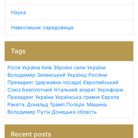
Наука
Навколишнє середовище
Tags
Росія
Україна
Київ
Збройні сили України
Володимир Зеленський
Українці
Росіяни
Президент (державна посада)
Європейський
Союз
Безпілотний літальний апарат
Укрінформ
Президент України
Українська гривня
Європа
Ракета.
Дональд Трамп
Поліція.
Машина.
Володимир Путін
Донецька область
Recent posts