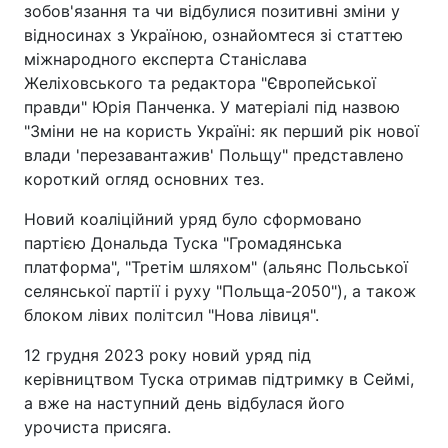
зобов'язання та чи відбулися позитивні зміни у
відносинах з Україною, ознайомтеся зі статтею
міжнародного експерта Станіслава
Желіховського та редактора "Європейської
правди" Юрія Панченка. У матеріалі під назвою
"Зміни не на користь Україні: як перший рік нової
влади 'перезавантажив' Польщу" представлено
короткий огляд основних тез.
Новий коаліційний уряд було сформовано
партією Дональда Туска "Громадянська
платформа", "Третім шляхом" (альянс Польської
селянської партії і руху "Польща-2050"), а також
блоком лівих політсил "Нова лівиця".
12 грудня 2023 року новий уряд під
керівництвом Туска отримав підтримку в Сеймі,
а вже на наступний день відбулася його
урочиста присяга.