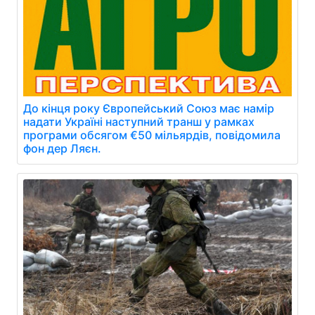
До кінця року Європейський Союз має намір
надати Україні наступний транш у рамках
програми обсягом €50 мільярдів, повідомила
фон дер Ляєн.