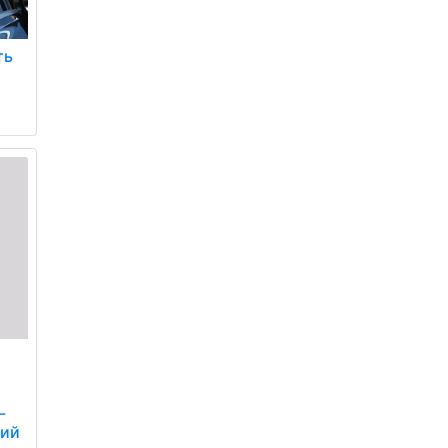
ть
о
-
кий