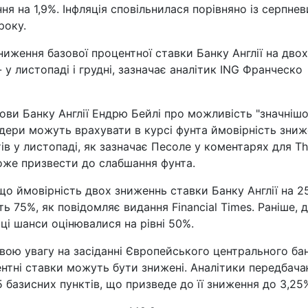
ня на 1,9%. Інфляція сповільнилася порівняно із серпне
року.
зниження базової процентної ставки Банку Англії на двох
 у листопаді і грудні, зазначає аналітик ING Франческо
ви Банку Англії Ендрю Бейлі про можливість "значнішо
дери можуть врахувати в курсі фунта ймовірність зни
ів у листопаді, як зазначає Песоле у коментарях для T
 може призвести до слабшання фунта.
о ймовірність двох зниженнь ставки Банку Англії на 2
ь 75%, як повідомляє видання Financial Times. Раніше, 
ці шанси оцінювалися на рівні 50%.
ою увагу на засіданні Європейського центрального ба
центні ставки можуть бути знижені. Аналітики передбач
 базисних пунктів, що призведе до її зниження до 3,25