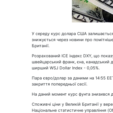
У середу курс долара США залишається с
знижується через новини про помітніше,
Британії.
Розрахований ICE індекс DXY, що показ
швейцарський франк, єна, канадський до
ширший WSJ Dollar Index - 0,05%.
Пара євро/долар за даними на 14:55 EET
закриття попередньої сесії.
На даний момент курс фунта знизився до
Споживчі ціни у Великій Британії у вер
Національне статистичне управління (ON