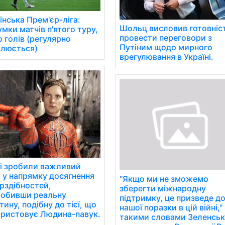
їнська Прем'єр-ліга:
Шольц висловив готовніс
умки матчів п'ятого туру,
провести переговори з
о голів (регулярно
Путіним щодо мирного
люється)
врегулювання в Україні.
і зробили важливий
 у напрямку досягнення
"Якщо ми не зможемо
рздібностей,
зберегти міжнародну
робивши реальну
підтримку, це призведе д
тину, подібну до тієї, що
нашої поразки в цій війні," 
ристовує Людина-павук.
такими словами Зеленсь