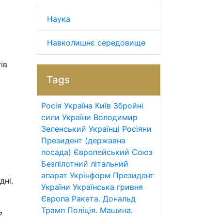
Наука
Навколишнє середовище
ів
Tags
Росія
Україна
Київ
Збройні
сили України
Володимир
Зеленський
Українці
Росіяни
Президент (державна
посада)
Європейський Союз
Безпілотний літальний
апарат
Укрінформ
Президент
дні.
України
Українська гривня
Європа
Ракета.
Дональд
Трамп
Поліція.
Машина.
ь