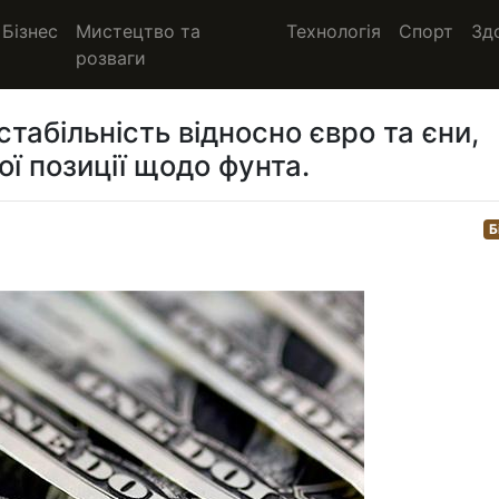
Бізнес
Мистецтво та
Технологія
Спорт
Зд
розваги
абільність відносно євро та єни,
ї позиції щодо фунта.
Б