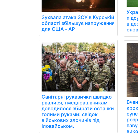
Укра
Зухвала атака ЗСУ в Курській
підс
області збільшує напруження
віде
для США - AP
онов
Санітарні рукавички швидко
Вчен
рвалися, і медпрацівникам
крок
доводилося збирати останки
супе
голими руками: свідок
роз
військових злочинів під
паву
Іловайськом.
вико