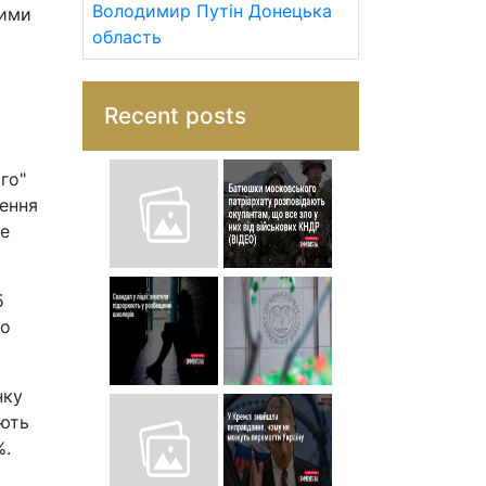
Володимир Путін
Донецька
вими
область
Recent posts
го"
ження
he
5
до
нку
ають
%.