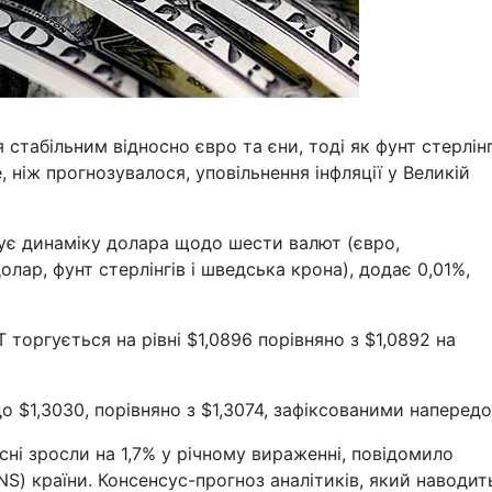
табільним відносно євро та єни, тоді як фунт стерлінг
 ніж прогнозувалося, уповільнення інфляції у Великій
ує динаміку долара щодо шести валют (євро,
лар, фунт стерлінгів і шведська крона), додає 0,01%,
 торгується на рівні $1,0896 порівняно з $1,0892 на
 $1,3030, порівняно з $1,3074, зафіксованими напередо
есні зросли на 1,7% у річному вираженні, повідомило
S) країни. Консенсус-прогноз аналітиків, який наводит