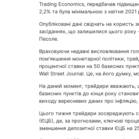
Trading Economics, передбачав підвищен
2,2% та була мінімальною з квітня 2021 
Опубліковані дані свідчать на користь 
засіданнях, що залишилися цього року -
Песоле.
Враховуючи недавні висловлювання голо
пом'якшення монетарної політики, трей
процентної ставки на 50 базисних пункт
Wall Street Journal. Це, на його думку,
На даний момент, трейдери вважають, щ
базисних пунктів до кінця року становит
виходу вересневих даних про інфляцію, 
Цього тижня трейдери зосереджують св
(ЄЦБ), де, за прогнозами, ключові про
зменшення депозитної ставки ЄЦБ на 25