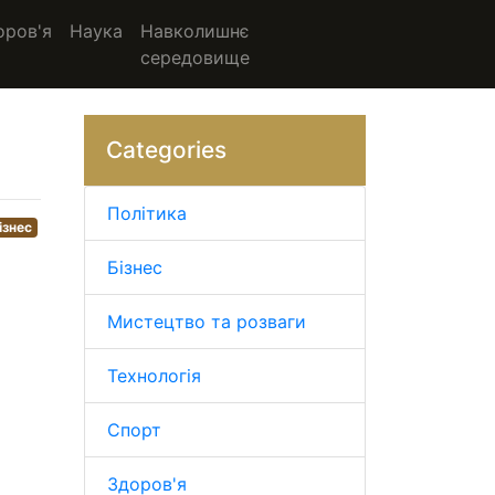
оров'я
Наука
Навколишнє
середовище
Categories
Політика
ізнес
Бізнес
Мистецтво та розваги
Технологія
Спорт
Здоров'я