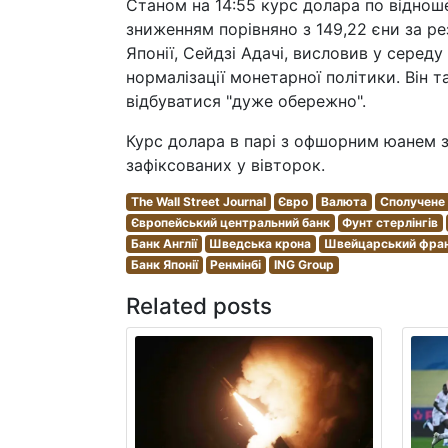
Станом на 14:55 курс долара по віднош
зниженням порівняно з 149,22 єни за ре
Японії, Сейдзі Адачі, висловив у середу
нормалізації монетарної політики. Він 
відбуватися "дуже обережно".
Курс долара в парі з офшорним юанем зн
зафіксованих у вівторок.
The Wall Street Journal
Євро
Валюта
Сполучене
Європейський центральний банк
Фунт стерлінгів
Банк Англії
Шведська крона
Швейцарський фра
Банк Японії
Ренмінбі
ING Group
Related posts