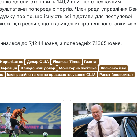
енню до єни становить 149,2 єни, що є незначним
зультатами попередніх торгів. Член ради управління Ба
 думку про те, що існують всі підстави для поступової
також підкреслив, що підвищення процентної ставки має
изився до 7,1244 юаня, з попередніх 7,1365 юаня,
 Королівство
Долар США
Financial Times
Газета.
Інфляція
Канадський долар
Монетарна політика
Японська ієна
нк
Імміграційне та митне правозастосування США
Ринок (економіка)