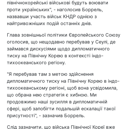
північнокорейські військові будуть воювати
проти українських", - наголосив Боррель,
назвавши участь військ КНДР однією з
найтривожніших подій останніх днів.
Глава зовнішньої політики Європейського Союзу
оголосив, що нещодавно перебував у Сеулі, де
займався дискусіями щодо дипломатичного
тиску на Північну Корею в контексті індо-
тихоокеанського регіону.
"Я перебував там з метою здійснення
дипломатичного тиску на Північну Корею в індо-
тихоокеанському регіоні, щоб вона усвідомила,
що обрана нею стратегія є хибною. Ми
продовжимо наші зусилля в дипломатичній
сфері, щоб запобігти подальшій ескалації такої
присутності", - зазначив Боррель.
Слід зазначити, що війська Північної Кореї вже