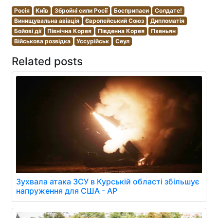
Росія
Київ
Збройні сили Росії
Боєприпаси
Солдате!
Винищувальна авіація
Європейський Союз
Дипломатія
Бойові дії
Північна Корея
Південна Корея
Пхеньян
Військова розвідка
Уссурійськ
Сеул
Related posts
Зухвала атака ЗСУ в Курській області збільшує
напруження для США - AP