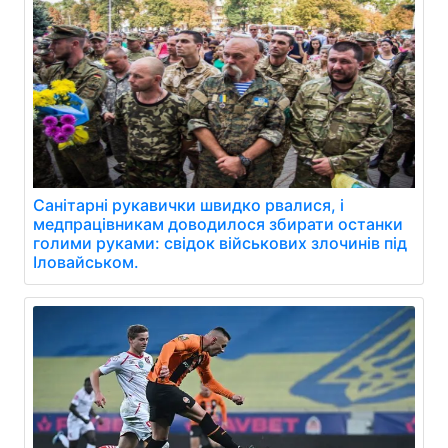
Санітарні рукавички швидко рвалися, і
медпрацівникам доводилося збирати останки
голими руками: свідок військових злочинів під
Іловайськом.