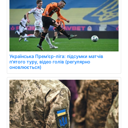
Українська Прем'єр-ліга: підсумки матчів
п'ятого туру, відео голів (регулярно
оновлюється)