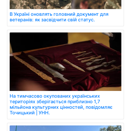
В Україні оновлять головний документ для
ветеранів: як засвідчити свій статус.
На тимчасово окупованих українських
територіях зберігається приблизно 1,7
мільйона культурних цінностей, повідомляє
Точицький | УНН.