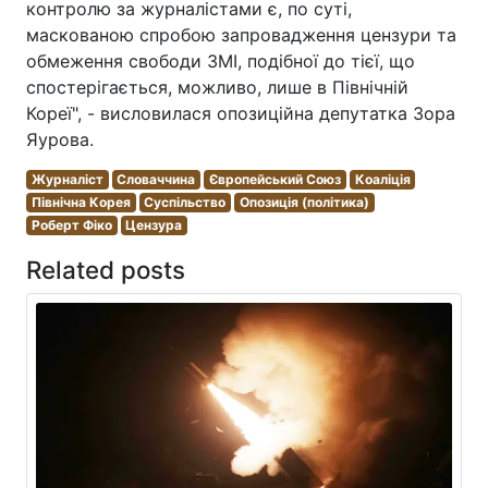
контролю за журналістами є, по суті,
маскованою спробою запровадження цензури та
обмеження свободи ЗМІ, подібної до тієї, що
спостерігається, можливо, лише в Північній
Кореї", - висловилася опозиційна депутатка Зора
Яурова.
Журналіст
Словаччина
Європейський Союз
Коаліція
Північна Корея
Суспільство
Опозиція (політика)
Роберт Фіко
Цензура
Related posts