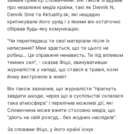
про незалежні медіа країни, такі як Denník N,
Denník Sme та Aktuality.sk, які нещадно
критикували його уряд і з якими він остаточно
обірвав будь-яку комунікацію.
"Чи переглядаєш ти свої матеріали після їх
написання? Мені здається, що ти цього не
робиш... Це справжня ненависть. Ти під впливом
темних сил", - сказав Фіцо, звинувативши
журналістів у нападі, що стався в травні, коли
йому вистрілили в живіт.
Він також зазначив, що журналісти "прагнуть
завдати шкоди, через що в суспільстві склалася
така атмосфера" і перелічив можливі дії, які
Словаччина може вжити стосовно медіа, що
"діють на свій розсуд... без жодних наслідків".
За словами Фіцо, у його країні існує