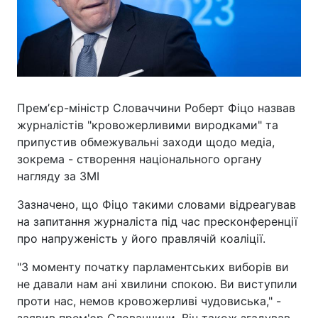
Премʼєр-міністр Словаччини Роберт Фіцо назвав
журналістів "кровожерливими виродками" та
припустив обмежувальні заходи щодо медіа,
зокрема - створення національного органу
нагляду за ЗМІ
Зазначено, що Фіцо такими словами відреагував
на запитання журналіста під час пресконференції
про напруженість у його правлячій коаліції.
"З моменту початку парламентських виборів ви
не давали нам ані хвилини спокою. Ви виступили
проти нас, немов кровожерливі чудовиська," -
заявив прем'єр Словаччини. Він також згадував