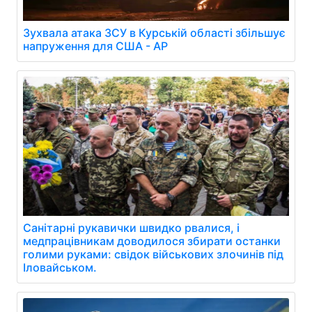
Зухвала атака ЗСУ в Курській області збільшує
напруження для США - AP
Санітарні рукавички швидко рвалися, і
медпрацівникам доводилося збирати останки
голими руками: свідок військових злочинів під
Іловайськом.