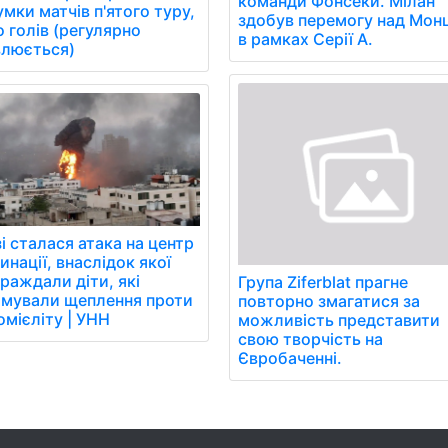
команди Фонсеки. Мілан
умки матчів п'ятого туру,
здобув перемогу над Мон
о голів (регулярно
в рамках Серії А.
люється)
зі сталася атака на центр
инації, внаслідок якої
раждали діти, які
Група Ziferblat прагне
мували щеплення проти
повторно змагатися за
омієліту | УНН
можливість представити
свою творчість на
Євробаченні.