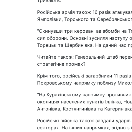
тривають.
Російська армія також 16 разів атакува
Ямполівки, Торського та Серебрянського
"Скинувши три керовані авіабомби на То
сил оборони. Основні зусилля наступу 
Торецьк та Щербинівка. На даний час пр
Читайте також: Генеральний штаб перекид
стратегічне промах?
Крім того, російські загарбники 11 раз
Покровському напрямку поблизу Микола
"На Курахівському напрямку противник п
околицях населених пунктів Іллінка, Но
Антонівка, Костянтинівка та Катеринівка
Російські війська також завдали ударі
секторах. На інших напрямках, згідно 