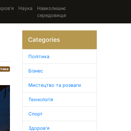
оров'я
Наука
Навколишнє
середовище
Categories
Політика
ітика
Бізнес
Мистецтво та розваги
Технологія
Спорт
Здоров'я