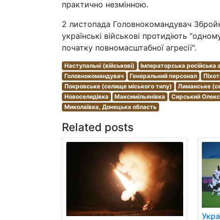
практично незмінною.
2 листопада Головнокомандувач Збройн
українські військові протидіють "одном
початку повномасштабної агресії".
Наступальні (військові)
Імператорська російська 
Головнокомандувач
Генеральний персонал
Піхот
Покровське (селище міського типу)
Лиманське (с
Новоселидівка
Максимільянівка
Сирський Олекс
Миколаївка, Донецька область
Related posts
Укра