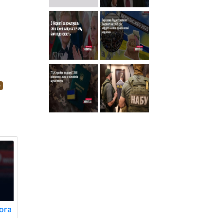
е
ога