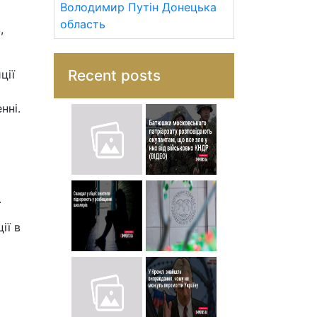
Володимир Путін
Донецька
область
,
Recent posts
ції
нні.
.
ії в