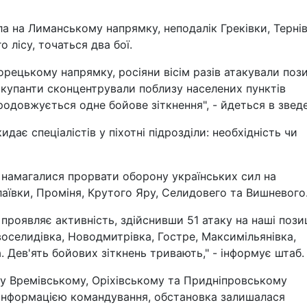
ла на Лиманському напрямку, неподалік Греківки, Тернів
 лісу, точаться два бої.
рецькому напрямку, росіяни вісім разів атакували пози
окупанти сконцентрували поблизу населених пунктів
одовжується одне бойове зіткнення", - йдеться в зведе
ає спеціалістів у піхотні підрозділи: необхідність чи
ів намагалися прорвати оборону українських сил на
ївки, Проміня, Крутого Яру, Селидовего та Вишневого
роявляє активність, здійснивши 51 атаку на наші позиц
воселидівка, Новодмитрівка, Гостре, Максимільянівка,
. Дев'ять бойових зіткнень тривають," - інформує штаб.
в у Времівському, Оріхівському та Придніпровському
з інформацією командування, обстановка залишалася