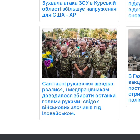
Зухвала атака ЗСУ в Курській
підс
області збільшує напруження
віде
для США - AP
онов
В Га
вакц
Санітарні рукавички швидко
пост
рвалися, і медпрацівникам
отри
доводилося збирати останки
полі
голими руками: свідок
військових злочинів під
Іловайськом.