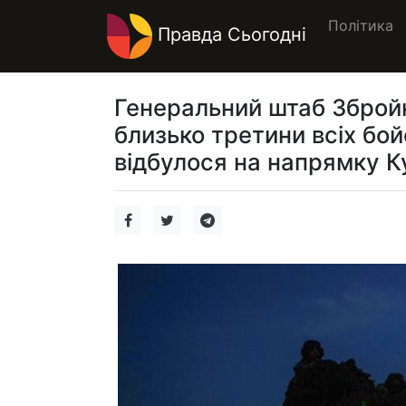
Політика
Правда Сьогодні
Генеральний штаб Збройн
близько третини всіх бой
відбулося на напрямку К