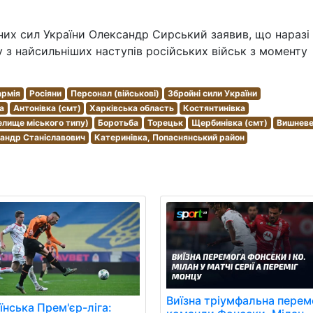
их сил України Олександр Сирський заявив, що наразі
у з найсильніших наступів російських військ з моменту
армія
Росіяни
Персонал (військові)
Збройні сили України
а
Антонівка (смт)
Харківська область
Костянтинівка
елище міського типу)
Боротьба
Торецьк
Щербинівка (смт)
Вишнев
андр Станіславович
Катеринівка, Попаснянський район
Виїзна тріумфальна перем
їнська Прем'єр-ліга: