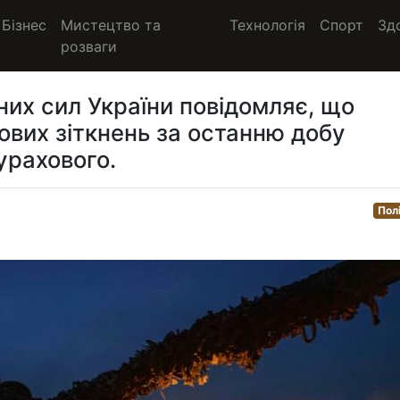
Бізнес
Мистецтво та
Технологія
Спорт
Зд
розваги
их сил України повідомляє, що
ових зіткнень за останню добу
урахового.
Пол