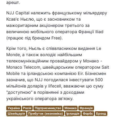
арешт.
NJJ Capital належить французькому мільярдеру
Ксав'є Ньєлю, що є засновником та
мажоритарним акціонером третього за
величиною мобільного оператора Франції Iliad
(працює під брендом Free).
Крім того, Ньєль є співвласником видання Le
Monde, а також володіє найбільшим
телекомунікаційним провайдером у Монако -
Monaco Telecom, швейцарським оператором Salt
Mobile та ірландською компанією Eir. Бізнесмен
зазначив, що NJJ погодилася інвестувати 500
мільйонів доларів у lifecell, вважаючи цю суму
"доступною" в порівнянні з доходами
українського оператора зв'язку.
Україна
Росія
Підприємництво
Монако
Франція
Швейцарія
Прибуток (економіка)
Ірландія
Форбс
Бренд