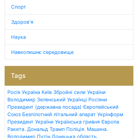
Спорт
Здоров'я
Наука
Навколишнє середовище
Tags
Росія
Україна
Київ
Збройні сили України
Володимир Зеленський
Українці
Росіяни
Президент (державна посада)
Європейський
Союз
Безпілотний літальний апарат
Укрінформ
Президент України
Українська гривня
Європа
Ракета.
Дональд Трамп
Поліція.
Машина.
Володимир Путін
Донецька область