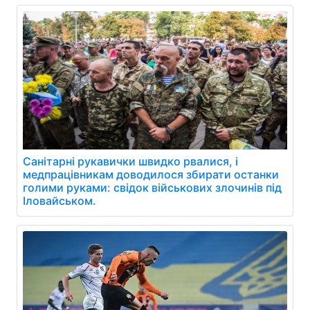
Санітарні рукавички швидко рвалися, і
медпрацівникам доводилося збирати останки
голими руками: свідок військових злочинів під
Іловайськом.