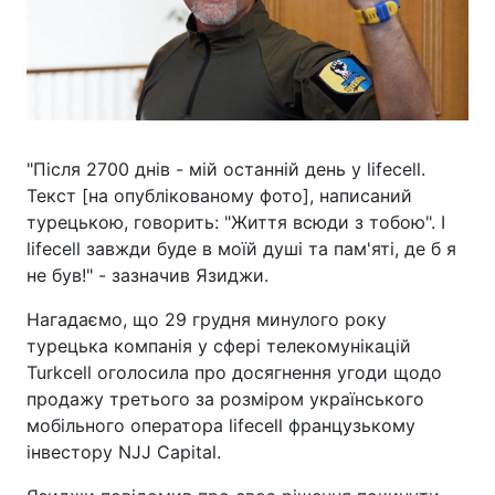
"Після 2700 днів - мій останній день у lifecell.
Текст [на опублікованому фото], написаний
турецькою, говорить: "Життя всюди з тобою". І
lifecell завжди буде в моїй душі та пам'яті, де б я
не був!" - зазначив Язиджи.
Нагадаємо, що 29 грудня минулого року
турецька компанія у сфері телекомунікацій
Turkcell оголосила про досягнення угоди щодо
продажу третього за розміром українського
мобільного оператора lifecell французькому
інвестору NJJ Capital.