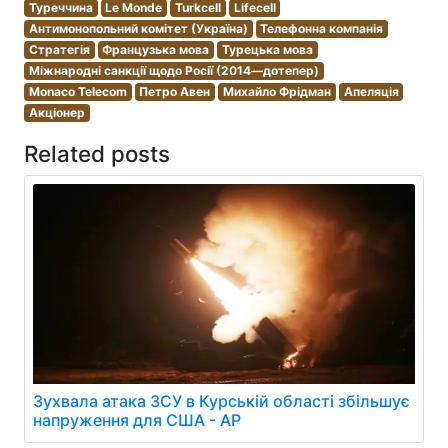
Туреччина
Le Monde
Turkcell
Lifecell
Антимонопольний комітет (Україна)
Телефонна компанія
Стратегія
Французька мова
Турецька мова
Міжнародні санкції щодо Росії (2014—дотепер)
Monaco Telecom
Петро Авен
Михайло Фрідман
Апеляція
Акціонер
Related posts
Зухвала атака ЗСУ в Курській області збільшує
напруження для США - AP