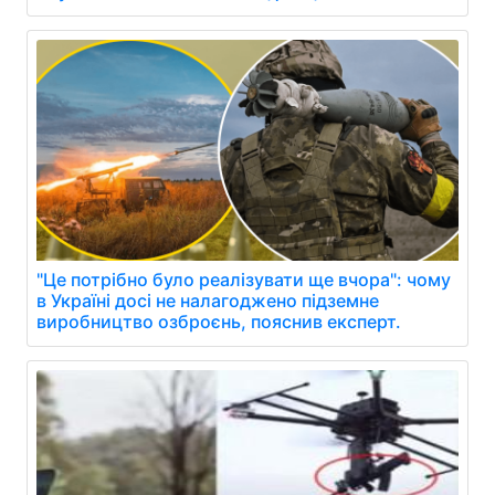
"Це потрібно було реалізувати ще вчора": чому
в Україні досі не налагоджено підземне
виробництво озброєнь, пояснив експерт.