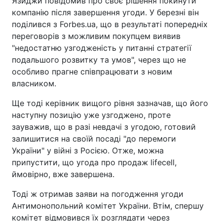
Язиджи повідомив про своє рішення покинути
компанію після завершення угоди. У березні він
поділився з Forbes.ua, що в результаті попередніх
переговорів з можливим покупцем виявив
"недостатню узгодженість у питанні стратегії
подальшого розвитку та умов", через що не
особливо прагне співпрацювати з новим
власником.
Ще тоді керівник вищого рівня зазначав, що його
наступну позицію уже узгоджено, проте
зауважив, що в разі невдачі з угодою, готовий
залишитися на своїй посаді "до перемоги
України" у війні з Росією. Отже, можна
припустити, що угода про продаж lifecell,
ймовірно, вже завершена.
Тоді ж отримав заяви на погодження угоди
Антимонопольний комітет України. Втім, спершу
комітет відмовився їх розглядати через