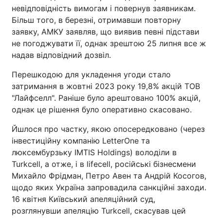
невідповідність вимогам і повернув заявникам.
Більш того, в березні, отримавши повторну
заявку, АМКУ заявляв, що виявив певні підстави
не погоджувати її, однак зрештою 25 липня все ж
надав відповідний дозвіл.
Перешкодою для укладення угоди стало
затримання в жовтні 2023 року 19,8% акцій ТОВ
"Лайфселл". Раніше було арештовано 100% акцій,
однак це рішення було оперативно скасовано.
Йшлося про частку, якою опосередковано (через
інвестиційну компанію LetterOne та
люксембурзьку IMTIS Holdings) володіли в
Turkcell, а отже, і в lifecell, російські бізнесмени
Михайло Фрідман, Петро Авен та Андрій Косогов,
щодо яких Україна запровадила санкційні заходи.
16 квітня Київський апеляційний суд,
розглянувши апеляцію Turkcell, скасував цей