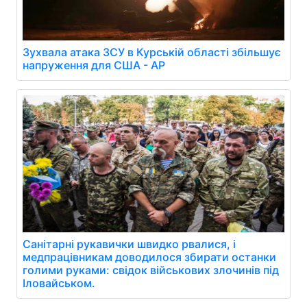
Зухвала атака ЗСУ в Курській області збільшує
напруження для США - AP
Санітарні рукавички швидко рвалися, і
медпрацівникам доводилося збирати останки
голими руками: свідок військових злочинів під
Іловайськом.