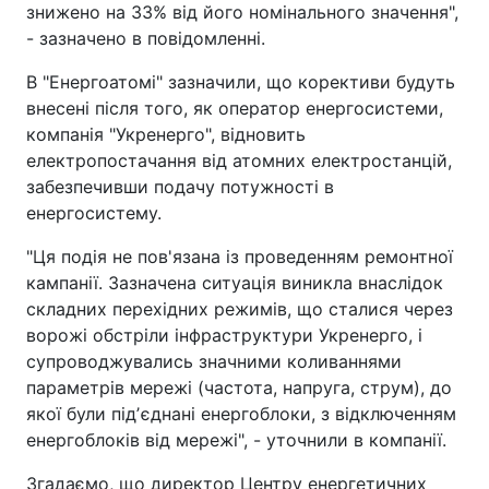
знижено на 33% від його номінального значення",
- зазначено в повідомленні.
В "Енергоатомі" зазначили, що корективи будуть
внесені після того, як оператор енергосистеми,
компанія "Укренерго", відновить
електропостачання від атомних електростанцій,
забезпечивши подачу потужності в
енергосистему.
"Ця подія не пов'язана із проведенням ремонтної
кампанії. Зазначена ситуація виникла внаслідок
складних перехідних режимів, що сталися через
ворожі обстріли інфраструктури Укренерго, і
супроводжувались значними коливаннями
параметрів мережі (частота, напруга, струм), до
якої були підʼєднані енергоблоки, з відключенням
енергоблоків від мережі", - уточнили в компанії.
Згадаємо, що директор Центру енергетичних