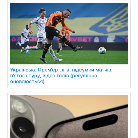
Українська Прем'єр-ліга: підсумки матчів
п'ятого туру, відео голів (регулярно
оновлюється)