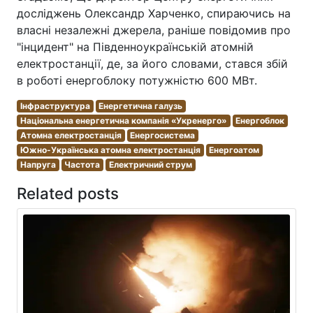
досліджень Олександр Харченко, спираючись на
власні незалежні джерела, раніше повідомив про
"інцидент" на Південноукраїнській атомній
електростанції, де, за його словами, стався збій
в роботі енергоблоку потужністю 600 МВт.
Інфраструктура
Енергетична галузь
Національна енергетична компанія «Укренерго»
Енергоблок
Атомна електростанція
Енергосистема
Южно-Українська атомна електростанція
Енергоатом
Напруга
Частота
Електричний струм
Related posts