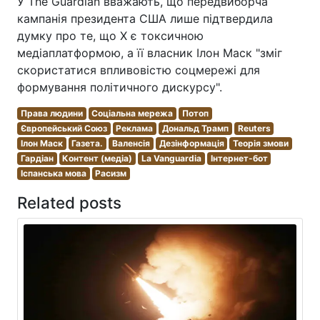
У The Guardian вважають, що передвиборча
кампанія президента США лише підтвердила
думку про те, що X є токсичною
медіаплатформою, а її власник Ілон Маск "зміг
скористатися впливовістю соцмережі для
формування політичного дискурсу".
Права людини
Соціальна мережа
Потоп
Європейський Союз
Реклама
Дональд Трамп
Reuters
Ілон Маск
Газета.
Валенсія
Дезінформація
Теорія змови
Гардіан
Контент (медіа)
La Vanguardia
Інтернет-бот
Іспанська мова
Расизм
Related posts