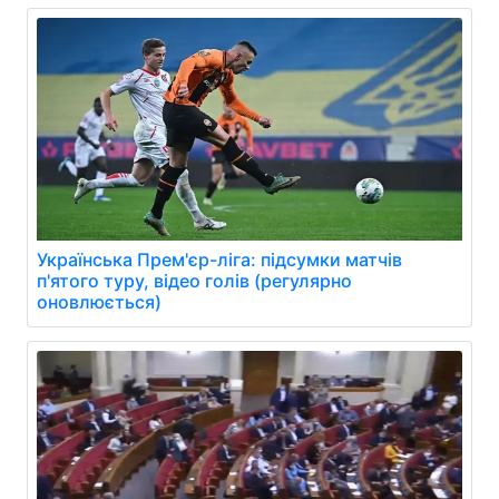
Українська Прем'єр-ліга: підсумки матчів
п'ятого туру, відео голів (регулярно
оновлюється)