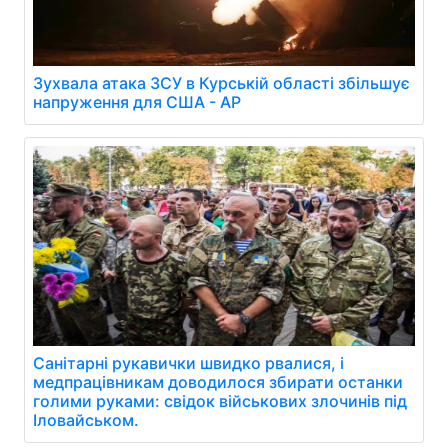
Зухвала атака ЗСУ в Курській області збільшує
напруження для США - AP
Санітарні рукавички швидко рвалися, і
медпрацівникам доводилося збирати останки
голими руками: свідок військових злочинів під
Іловайськом.