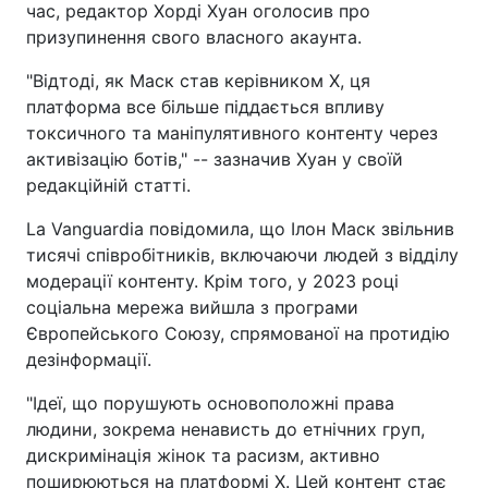
час, редактор Хорді Хуан оголосив про
призупинення свого власного акаунта.
"Відтоді, як Маск став керівником X, ця
платформа все більше піддається впливу
токсичного та маніпулятивного контенту через
активізацію ботів," -- зазначив Хуан у своїй
редакційній статті.
La Vanguardia повідомила, що Ілон Маск звільнив
тисячі співробітників, включаючи людей з відділу
модерації контенту. Крім того, у 2023 році
соціальна мережа вийшла з програми
Європейського Союзу, спрямованої на протидію
дезінформації.
"Ідеї, що порушують основоположні права
людини, зокрема ненависть до етнічних груп,
дискримінація жінок та расизм, активно
поширюються на платформі X. Цей контент стає