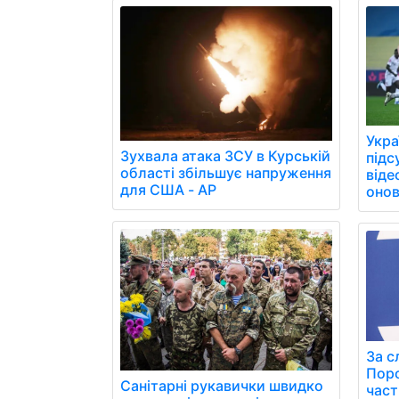
Укра
Зухвала атака ЗСУ в Курській
підс
області збільшує напруження
віде
для США - AP
онов
За с
Поро
Санітарні рукавички швидко
част