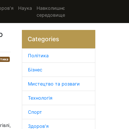
оров'я
Наука
Навколишнє
середовище
ю
Categories
Політика
ітика
Бізнес
Мистецтво та розваги
Технологія
Спорт
івлі,
Здоров'я