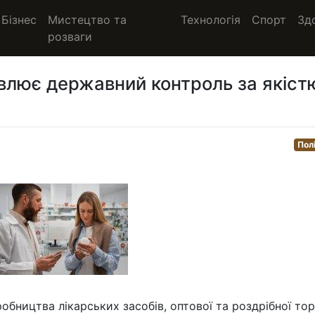
Бізнес
Мистецтво та
Технологія
Спорт
Зд
розваги
овлює державний контроль за якіст
Пол
обництва лікарських засобів, оптової та роздрібної торг