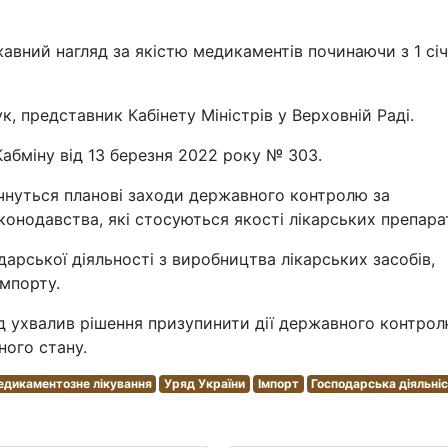
жавний нагляд за якістю медикаментів починаючи з 1 сі
 представник Кабінету Міністрів у Верховній Раді.
Кабміну від 13 березня 2022 року № 303.
очнуться планові заходи державного контролю за
нодавства, які стосуються якості лікарських препарат
дарської діяльності з виробництва лікарських засобів,
імпорту.
д ухвалив рішення призупинити дії державного контрол
ного стану.
дикаментозне лікування
Уряд України
Імпорт
Господарська діяльні