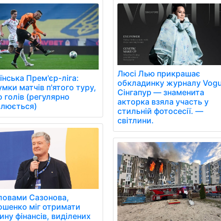
Люсі Лью прикрашає
їнська Прем'єр-ліга:
обкладинку журналу Vog
умки матчів п'ятого туру,
Сінгапур — знаменита
о голів (регулярно
акторка взяла участь у
люється)
стильній фотосесії. —
світлини.
ловами Сазонова,
шенко міг отримати
ину фінансів, виділених