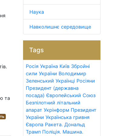
Наука
чня
Навколишнє середовище
Tags
Росія
Україна
Київ
Збройні
ів.
сили України
Володимир
Зеленський
Українці
Росіяни
Президент (державна
посада)
Європейський Союз
ю та
Безпілотний літальний
апарат
Укрінформ
Президент
сть
України
Українська гривня
Європа
Ракета.
Дональд
Трамп
Поліція.
Машина.