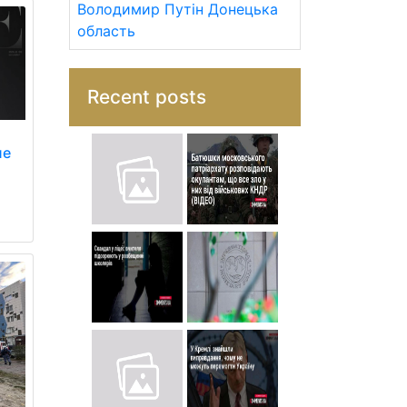
Володимир Путін
Донецька
область
Recent posts
ue