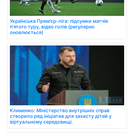
Українська Прем'єр-ліга: підсумки матчів
п'ятого туру, відео голів (регулярно
оновлюється)
Клименко: Міністерство внутрішніх справ
створило ряд ініціатив для захисту дітей у
віртуальному середовищі.