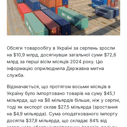
Обсяги товарообігу в Україні за серпень зросли
на $10,9 млрд, досягнувши загальної суми $72,6
млрд за перші вісім місяців 2024 року. Цю
інформацію оприлюднила Державна митна
служба.
Відзначається, що протягом восьми місяців в
Україну було імпортовано товарів на суму $45,1
мільярда, що на $6 мільярдів більше, ніж у серпні,
тоді як експорт склав $27,5 мільярда (зростання
на $4,9 мільярда). Сума оподаткованого імпорту
досягла $37,8 мільярда, що складає 84% від