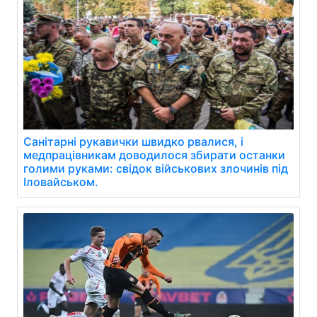
Санітарні рукавички швидко рвалися, і
медпрацівникам доводилося збирати останки
голими руками: свідок військових злочинів під
Іловайськом.