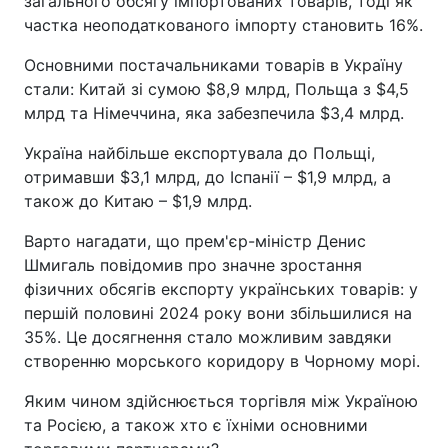
загального обсягу імпортованих товарів, тоді як
частка неоподаткованого імпорту становить 16%.
Основними постачальниками товарів в Україну
стали: Китай зі сумою $8,9 млрд, Польща з $4,5
млрд та Німеччина, яка забезпечила $3,4 млрд.
Україна найбільше експортувала до Польщі,
отримавши $3,1 млрд, до Іспанії – $1,9 млрд, а
також до Китаю – $1,9 млрд.
Варто нагадати, що прем'єр-міністр Денис
Шмигаль повідомив про значне зростання
фізичних обсягів експорту українських товарів: у
першій половині 2024 року вони збільшилися на
35%. Це досягнення стало можливим завдяки
створенню морського коридору в Чорному морі.
Яким чином здійснюється торгівля між Україною
та Росією, а також хто є їхніми основними