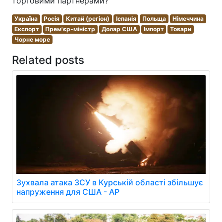
торговими партнерами?
Україна
Росія
Китай (регіон)
Іспанія
Польща
Німеччина
Експорт
Прем'єр-міністр
Долар США
Імпорт
Товари
Чорне море
Related posts
Зухвала атака ЗСУ в Курській області збільшує
напруження для США - AP