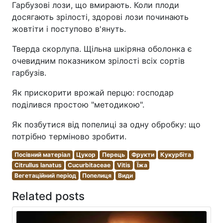
Гарбузові лози, що вмирають. Коли плоди
досягають зрілості, здорові лози починають
жовтіти і поступово в'януть.
Тверда скорлупа. Щільна шкіряна оболонка є
очевидним показником зрілості всіх сортів
гарбузів.
Як прискорити врожай перцю: господар
поділився простою "методикою".
Як позбутися від попелиці за одну обробку: що
потрібно терміново зробити.
Посівний матеріал
Цукор
Перець
Фрукти
Кукурбіта
Citrullus lanatus
Cucurbitaceae
Vitis
Їжа
Вегетаційний період
Попелиця
Види
Related posts