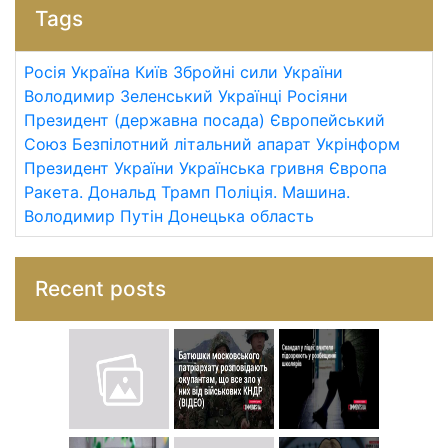
Tags
Росія
Україна
Київ
Збройні сили України
Володимир Зеленський
Українці
Росіяни
Президент (державна посада)
Європейський
Союз
Безпілотний літальний апарат
Укрінформ
Президент України
Українська гривня
Європа
Ракета.
Дональд Трамп
Поліція.
Машина.
Володимир Путін
Донецька область
Recent posts