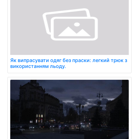
Як випрасувати одяг без праски: легкий трюк з
використанням льоду.