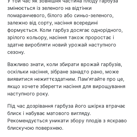
У той час як зовнішня частина плоду гарбуза
змінюється із зеленого на відтінки
помаранчевого, білого або синьо-зеленого,
залежно від сорту, насіння всередині
формується. Коли гарбуз досягає однорідного,
зрілого кольору, насіння також проростає і
здатне виробляти новий урожай наступного
сезону.
Важливо знати, коли збирати врожай гарбузів,
оскільки насіння, зібране занадто рано, може
виявитися нежиттєздатним. Пам'ятайте про це,
якщо хочете зберегти насіння для вирощування
наступного року.
Під час дозрівання гарбуза його шкірка втрачає
блиск і набуває матового вигляду.
Рекомендується уникати збору плодів з яскраво
блискучою поверхнею.