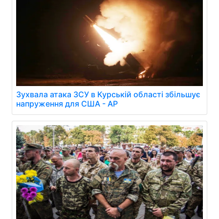
Зухвала атака ЗСУ в Курській області збільшує
напруження для США - AP