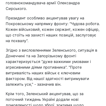
головнокомандувача армії Олександра
Сирського.
Президент особливо акцентував увагу на
Покровському напрямку фронту: "Чудова робота.
Кожен військовий, кожен сержант, кожен офіцер,
що стоїть на захисті наших позицій, заслуговує
на похвалу".
Згідно з висловленнями Зеленського, ситуація в
Донеччині та на Запорізькому фронті
характеризується "дуже важкими умовами і
агресивними діями противника". "Проте
витривалість наших військ є ключовим
фактором. Від нашої здатності витримувати
залежить усе," - зазначив він.
Крім того, Зеленський акцентував, що за
поточний тиждень Україні додали нові
домовленості щодо зброї, зокрема щодо