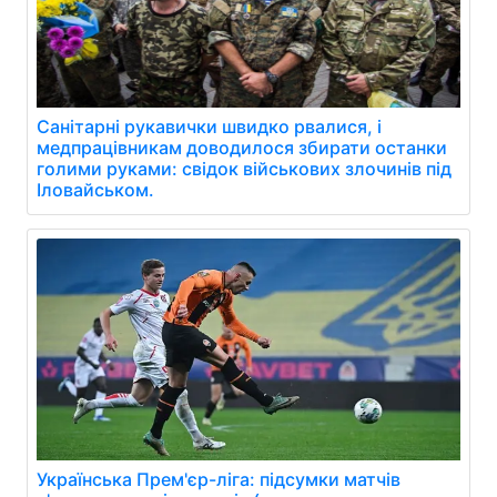
Санітарні рукавички швидко рвалися, і
медпрацівникам доводилося збирати останки
голими руками: свідок військових злочинів під
Іловайськом.
Українська Прем'єр-ліга: підсумки матчів