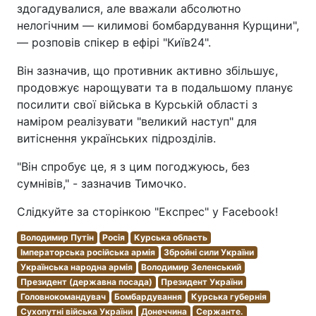
здогадувалися, але вважали абсолютно
нелогічним — килимові бомбардування Курщини",
— розповів спікер в ефірі "Київ24".
Він зазначив, що противник активно збільшує,
продовжує нарощувати та в подальшому планує
посилити свої війська в Курській області з
наміром реалізувати "великий наступ" для
витіснення українських підрозділів.
"Він спробує це, я з цим погоджуюсь, без
сумнівів," - зазначив Тимочко.
Слідкуйте за сторінкою "Експрес" у Facebook!
Володимир Путін
Росія
Курська область
Імператорська російська армія
Збройні сили України
Українська народна армія
Володимир Зеленський
Президент (державна посада)
Президент України
Головнокомандувач
Бомбардування
Курська губернія
Сухопутні війська України
Донеччина
Сержанте.