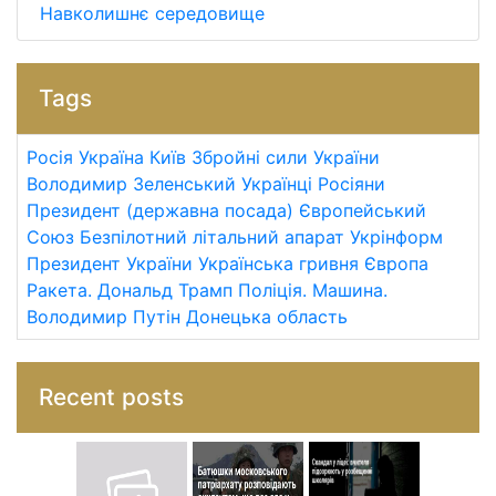
Навколишнє середовище
Tags
Росія
Україна
Київ
Збройні сили України
Володимир Зеленський
Українці
Росіяни
Президент (державна посада)
Європейський
Союз
Безпілотний літальний апарат
Укрінформ
Президент України
Українська гривня
Європа
Ракета.
Дональд Трамп
Поліція.
Машина.
Володимир Путін
Донецька область
Recent posts