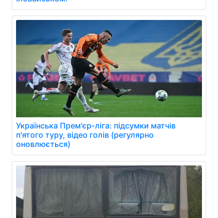
Українська Прем'єр-ліга: підсумки матчів
п'ятого туру, відео голів (регулярно
оновлюється)