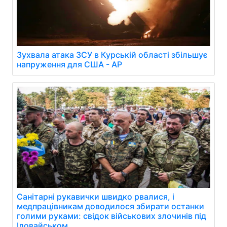
Зухвала атака ЗСУ в Курській області збільшує
напруження для США - AP
Санітарні рукавички швидко рвалися, і
медпрацівникам доводилося збирати останки
голими руками: свідок військових злочинів під
Іловайськом.