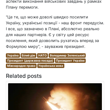
аспекти виконання військових завдань у рамках
Плану перемоги.
"Це те, що може доволі швидко посилити
Україну, українські позиції - наш фронт передусім.
І все, що зазначено в Плані, абсолютно реально
для наших партнерів. Є у світу цей ресурс
посилення, який дозволить рухатись вперед за
Формулою миру", - зауважив президент.
Україна
Білий дім
НАТО
Володимир Зеленський
Президент (державна посада)
Президент України
Міжнародне право
Українська мова
Related posts