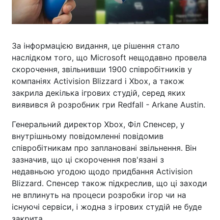
За інформацією видання, це рішення стало
наслідком того, що Microsoft нещодавно провела
скорочення, звільнивши 1900 співробітників у
компаніях Activision Blizzard і Xbox, а також
закрила декілька ігрових студій, серед яких
виявився й розробник гри Redfall - Arkane Austin.
Генеральний директор Xbox, Філ Спенсер, у
внутрішньому повідомленні повідомив
співробітникам про заплановані звільнення. Він
зазначив, що ці скорочення пов'язані з
недавньою угодою щодо придбання Activision
Blizzard. Спенсер також підкреслив, що ці заходи
не вплинуть на процеси розробки ігор чи на
існуючі сервіси, і жодна з ігрових студій не буде
закрита.