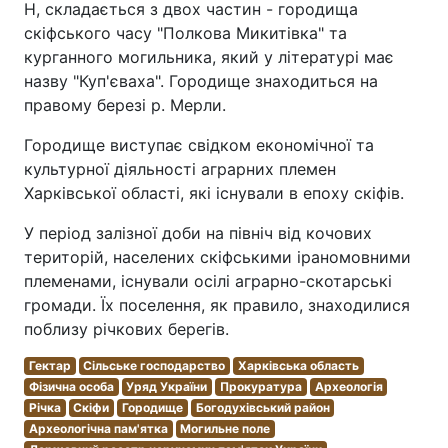
Н, складається з двох частин - городища
скіфського часу "Полкова Микитівка" та
курганного могильника, який у літературі має
назву "Куп'єваха". Городище знаходиться на
правому березі р. Мерли.
Городище виступає свідком економічної та
культурної діяльності аграрних племен
Харківської області, які існували в епоху скіфів.
У період залізної доби на північ від кочових
територій, населених скіфськими іраномовними
племенами, існували осілі аграрно-скотарські
громади. Їх поселення, як правило, знаходилися
поблизу річкових берегів.
Гектар
Сільське господарство
Харківська область
Фізична особа
Уряд України
Прокуратура
Археологія
Річка
Скіфи
Городище
Богодухівський район
Археологічна пам'ятка
Могильне поле