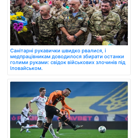
Санітарні рукавички швидко рвалися, і
медпрацівникам доводилося збирати останки
голими руками: свідок військових злочинів під
Іловайськом.