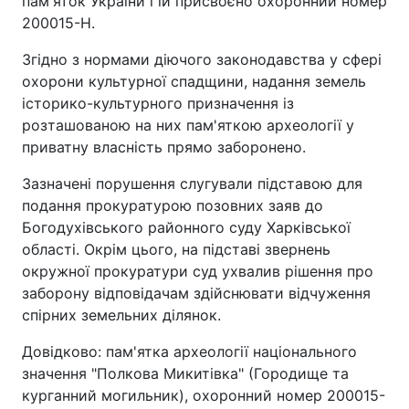
пам'яток України і їй присвоєно охоронний номер
200015-Н.
Згідно з нормами діючого законодавства у сфері
охорони культурної спадщини, надання земель
історико-культурного призначення із
розташованою на них пам'яткою археології у
приватну власність прямо заборонено.
Зазначені порушення слугували підставою для
подання прокуратурою позовних заяв до
Богодухівського районного суду Харківської
області. Окрім цього, на підставі звернень
окружної прокуратури суд ухвалив рішення про
заборону відповідачам здійснювати відчуження
спірних земельних ділянок.
Довідково: пам'ятка археології національного
значення "Полкова Микитівка" (Городище та
курганний могильник), охоронний номер 200015-