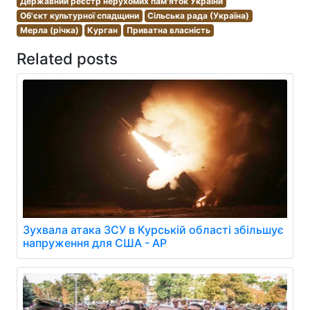
Державний реєстр нерухомих пам'яток України
Об'єкт культурної спадщини
Сільська рада (Україна)
Мерла (річка)
Курган
Приватна власність
Related posts
Зухвала атака ЗСУ в Курській області збільшує
напруження для США - AP