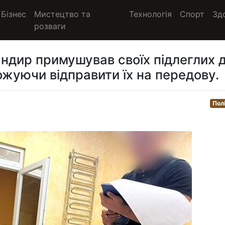
Бізнес
Мистецтво та
Технологія
Спорт
Зд
розваги
андир примушував своїх підлеглих 
ожуючи відправити їх на передову.
Пол