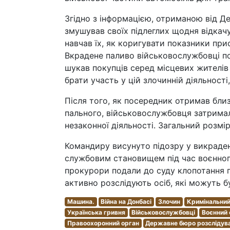
Згідно з інформацією, отриманою від Д
змушував своїх підлеглих щодня відкачу
навчав їх, як коригувати показники при
Вкрадене паливо військовослужбовці по
шукав покупців серед місцевих жителів і
брати участь у цій злочинній діяльності
Після того, як посередник отримав близ
пального, військовослужбовця затримал
незаконної діяльності. Загальний розмір
Командиру висунуто підозру у викраде
службовим становищем під час воєнного 
прокурори подали до суду клопотання п
активно розслідують осіб, які можуть бу
Машина.
Війна на Донбасі
Злочин
Кримінальний
Українська гривня
Військовослужбовці
Воєнний 
Правоохоронний орган
Державне бюро розслідув