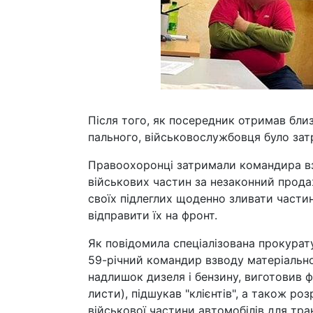
Після того, як посередник отримав близ
пального, військовослужбовця було зат
Правоохоронці затримали командира взв
військових частин за незаконний прода
своїх підлеглих щоденно зливати частин
відправити їх на фронт.
Як повідомила спеціалізована прокурату
59-річний командир взводу матеріально
надлишок дизеля і бензину, виготовив ф
листи), підшукав "клієнтів", а також ро
військової частини автомобілів для тр