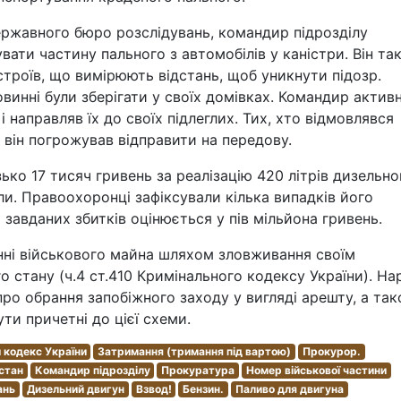
ержавного бюро розслідувань, командир підрозділу
вати частину пального з автомобілів у каністри. Він та
строїв, що вимірюють відстань, щоб уникнути підозр.
винні були зберігати у своїх домівках. Командир актив
 направляв їх до своїх підлеглих. Тих, хто відмовлявся
, він погрожував відправити на передову.
ько 17 тисяч гривень за реалізацію 420 літрів дизельно
и. Правоохоронці зафіксували кілька випадків його
 завданих збитків оцінюється у пів мільйона гривень.
нні військового майна шляхом зловживання своїм
стану (ч.4 ст.410 Кримінального кодексу України). Нар
ро обрання запобіжного заходу у вигляді арешту, а та
ти причетні до цієї схеми.
 кодекс України
Затримання (тримання під вартою)
Прокурор.
стан
Командир підрозділу
Прокуратура
Номер військової частини
ань
Дизельний двигун
Взвод!
Бензин.
Паливо для двигуна