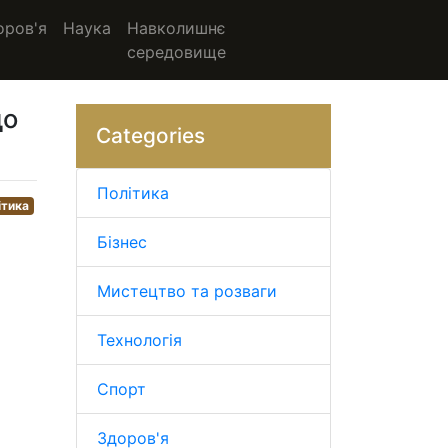
оров'я
Наука
Навколишнє
середовище
до
Categories
Політика
ітика
Бізнес
Мистецтво та розваги
Технологія
Спорт
Здоров'я