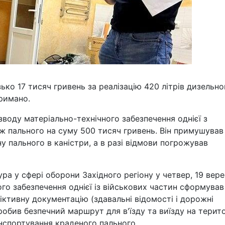
ько 17 тисяч гривень за реалізацію 420 літрів дизельно
римано.
оду матеріально-технічного забезпечення однієї з
ж пального на суму 500 тисяч гривень. Він примушував
у пального в каністри, а в разі відмови погрожував
ра у сфері оборони Західного регіону у четвер, 19 вере
го забезпечення однієї із військових частин сформував
іктивну документацію (здавальні відомості і дорожні
зробив безпечний маршрут для в'їзду та виїзду на терит
анспортування краденого пального.