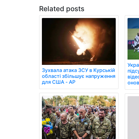
Related posts
Укра
Зухвала атака ЗСУ в Курській
підс
області збільшує напруження
віде
для США - AP
онов