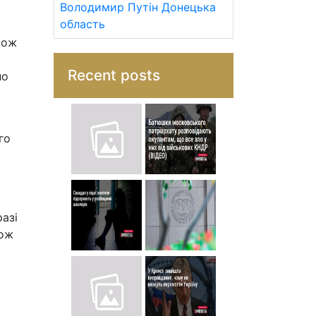
Володимир Путін
Донецька
область
кож
Recent posts
но
го
азі
кож