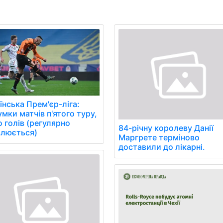
їнська Прем'єр-ліга:
умки матчів п'ятого туру,
о голів (регулярно
84-річну королеву Данії
люється)
Маргрете терміново
доставили до лікарні.