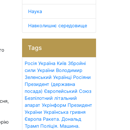
Наука
Навколишнє середовище
Tags
го
Росія
Україна
Київ
Збройні
сили України
Володимир
Зеленський
Українці
Росіяни
Президент (державна
посада)
Європейський Союз
Безпілотний літальний
сня,
апарат
Укрінформ
Президент
України
Українська гривня
Європа
Ракета.
Дональд
орію
Трамп
Поліція.
Машина.