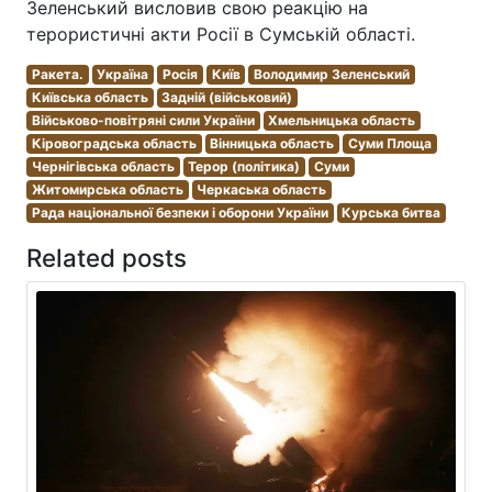
Зеленський висловив свою реакцію на
терористичні акти Росії в Сумській області.
Ракета.
Україна
Росія
Київ
Володимир Зеленський
Київська область
Задній (військовий)
Військово-повітряні сили України
Хмельницька область
Кіровоградська область
Вінницька область
Суми Площа
Чернігівська область
Терор (політика)
Суми
Житомирська область
Черкаська область
Рада національної безпеки і оборони України
Курська битва
Related posts