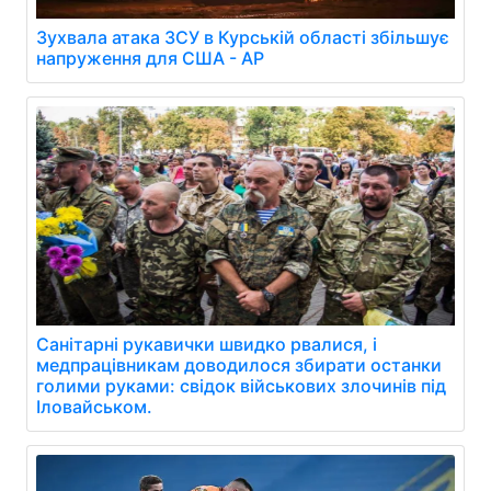
Зухвала атака ЗСУ в Курській області збільшує
напруження для США - AP
Санітарні рукавички швидко рвалися, і
медпрацівникам доводилося збирати останки
голими руками: свідок військових злочинів під
Іловайськом.