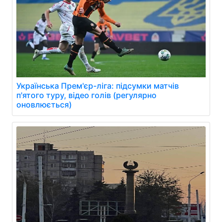
Українська Прем'єр-ліга: підсумки матчів
п'ятого туру, відео голів (регулярно
оновлюється)