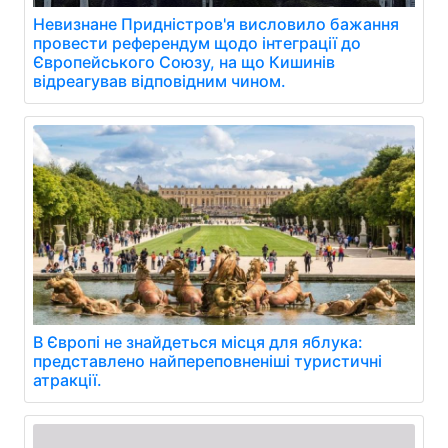
Невизнане Придністров'я висловило бажання
провести референдум щодо інтеграції до
Європейського Союзу, на що Кишинів
відреагував відповідним чином.
В Європі не знайдеться місця для яблука:
представлено найпереповненіші туристичні
атракції.