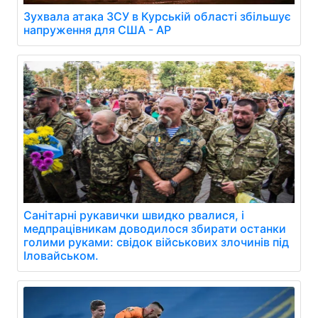
Зухвала атака ЗСУ в Курській області збільшує
напруження для США - AP
Санітарні рукавички швидко рвалися, і
медпрацівникам доводилося збирати останки
голими руками: свідок військових злочинів під
Іловайськом.