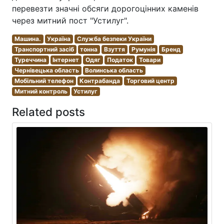
перевезти значні обсяги дорогоцінних каменів
через митний пост "Устилуг".
Машина.
Україна
Служба безпеки України
Транспортний засіб
тонна
Взуття
Румунія
Бренд
Туреччина
Інтернет
Одяг
Податок
Товари
Чернівецька область
Волинська область
Мобільний телефон
Контрабанда
Торговий центр
Митний контроль
Устилуг
Related posts