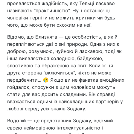
проявляється жадібність, яку Тельці ласкаво
називають "практичністю". Ну, і останнє: ці
чоловіки терпіти не можуть критики чи будь-
чого, що може бути схожим на неї.
Відомо, що Близнята — це особистість, в якій
переплітаються дві різні природи. Одна з них є
доброю, розумною, чуйною й ласкавою, тоді як
інша виявляється холодною, байдужою,
злостивою та ображеною на світ. Коли ж ця
друга сторона "включиться", ніхто не може
передбачити... 🥲 Якщо ви не фанатка емоційних
гойдалок, стосунки з цим чоловіком можуть
стати для вас досить складними. Він справді
вважається одним із найскладніших партнерів у
любові серед усіх знаків Зодіаку.
Водолій — це представник Зодіаку, відомий
своєю неймовірною інтелектуальністю і