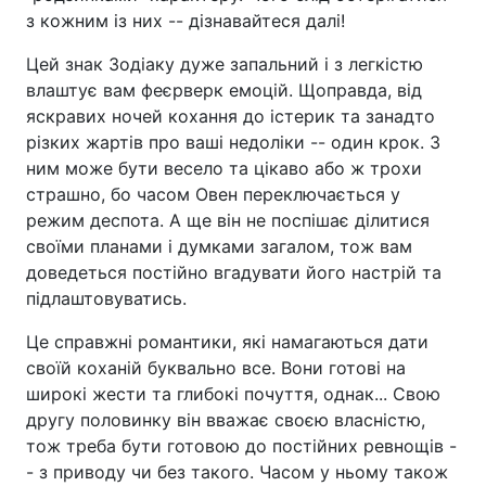
з кожним із них -- дізнавайтеся далі!
Цей знак Зодіаку дуже запальний і з легкістю
влаштує вам феєрверк емоцій. Щоправда, від
яскравих ночей кохання до істерик та занадто
різких жартів про ваші недоліки -- один крок. З
ним може бути весело та цікаво або ж трохи
страшно, бо часом Овен переключається у
режим деспота. А ще він не поспішає ділитися
своїми планами і думками загалом, тож вам
доведеться постійно вгадувати його настрій та
підлаштовуватись.
Це справжні романтики, які намагаються дати
своїй коханій буквально все. Вони готові на
широкі жести та глибокі почуття, однак... Свою
другу половинку він вважає своєю власністю,
тож треба бути готовою до постійних ревнощів -
- з приводу чи без такого. Часом у ньому також