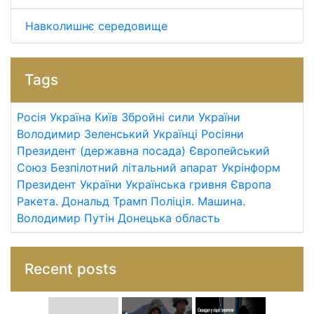
Навколишнє середовище
Tags
Росія
Україна
Київ
Збройні сили України
Володимир Зеленський
Українці
Росіяни
Президент (державна посада)
Європейський
Союз
Безпілотний літальний апарат
Укрінформ
Президент України
Українська гривня
Європа
Ракета.
Дональд Трамп
Поліція.
Машина.
Володимир Путін
Донецька область
Recent posts