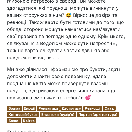
глибокою потребою в свободі. Ви можете
здогадатися, які труднощі можуть виникнути у
ваших стосунках з ним? 😅 Вірно: це довіра та
ревнощі! Також варто бути готовими до того, що
обидві сторони можуть намагатися нав'язувати
свої правила та погляди одне одному. Крім цього,
спілкування з Водолієм може бути непростим,
тож не варто очікувати частих дзвінків або
повідомлень від нього.
Ми вже ділилися інформацією про букети, здатні
допомогти знайти свою половинку. Вдале
поєднання квітів може привернути взаємні
почуття, відкриваючи енергетичні канали, що
пов'язані з емоціями та любов'ю 💕.
Зодіак
Емоції
Романтика
Деспотизм
Ревнощі.
Сказ.
Квітковий букет
Близнюки (сузір'я)
Портал (архітектура)
Боже.
Квітка