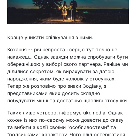
Краще уникати спілкування з ними.
Кохання -- річ непроста і серцю тут точно не
накажеш... Однак завжди можна спробувати бути
обережнішою у виборі свого партнера. Раніше ми
ділилися секретом, як вирахувати за датою
народження, яким буде чоловік у стосунках.
Тепер же розповімо про знаки Зодіаку, з
представниками яких досить складно
побудувати міцні та достатньо щасливі стосунки.
Таких лише четверо, інформує ukr.media. Однак
кожен із них по-своєму може довести до сказу
та вибити з колії своїми "особливостями" та
"родзинками" характеру. Чого слід остерігатися