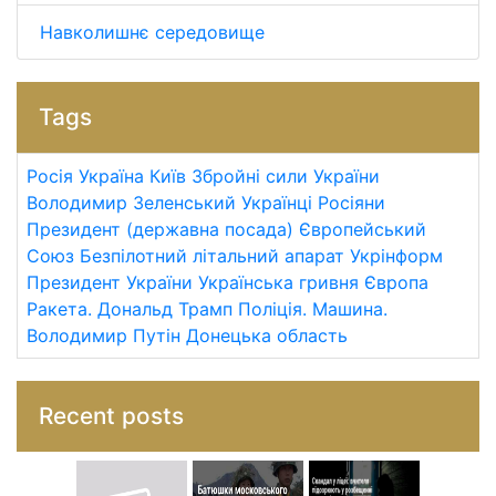
Навколишнє середовище
Tags
Росія
Україна
Київ
Збройні сили України
Володимир Зеленський
Українці
Росіяни
Президент (державна посада)
Європейський
Союз
Безпілотний літальний апарат
Укрінформ
Президент України
Українська гривня
Європа
Ракета.
Дональд Трамп
Поліція.
Машина.
Володимир Путін
Донецька область
Recent posts