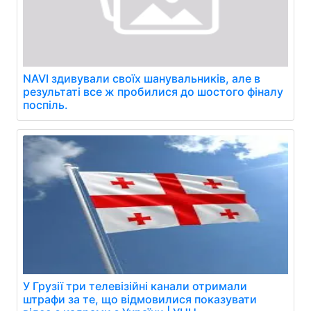
NAVI здивували своїх шанувальників, але в
результаті все ж пробилися до шостого фіналу
поспіль.
У Грузії три телевізійні канали отримали
штрафи за те, що відмовилися показувати