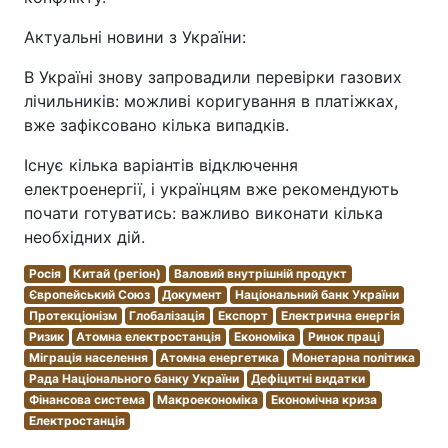
Актуальні новини з України:
В Україні знову запровадили перевірки газових
лічильників: можливі коригування в платіжках,
вже зафіксовано кілька випадків.
Існує кілька варіантів відключення
електроенергії, і українцям вже рекомендують
почати готуватись: важливо виконати кілька
необхідних дій.
Росія
Китай (регіон)
Валовий внутрішній продукт
Європейський Союз
Документ
Національний банк України
Протекціонізм
Глобалізація
Експорт
Електрична енергія
Ризик
Атомна електростанція
Економіка
Ринок праці
Міграція населення
Атомна енергетика
Монетарна політика
Рада Національного банку України
Дефіцитні видатки
Фінансова система
Макроекономіка
Економічна криза
Електростанція