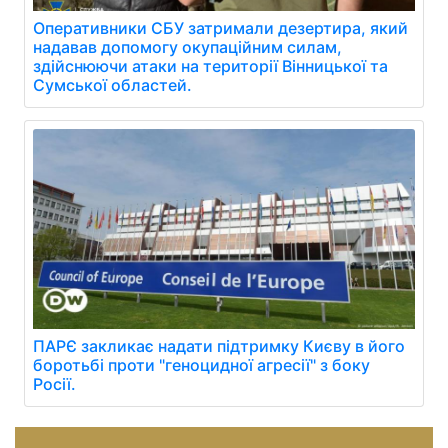
Оперативники СБУ затримали дезертира, який
надавав допомогу окупаційним силам,
здійснюючи атаки на території Вінницької та
Сумської областей.
ПАРЄ закликає надати підтримку Києву в його
боротьбі проти "геноцидної агресії" з боку
Росії.