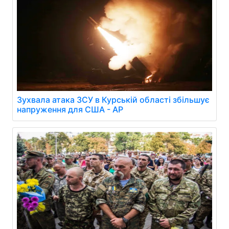
Зухвала атака ЗСУ в Курській області збільшує
напруження для США - AP