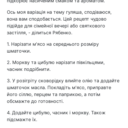
підкорює насиченим смаком та ароматом.
Ось моя варіація на тему гуляша, сподіваюся,
вона вам сподобається. Цей рецепт чудово
підійде для сімейної вечері або святкового
застілля, - ділиться Рябенко.
1. Нарізати м'ясо на середнього розміру
шматочки.
2. Моркву та цибулю нарізати півкільцями,
часник подрібнити.
3. У розігріту сковорідку влийте олію та додайте
шматочок масла. Покладіть м'ясо, приправте
його сіллю, перцем та паприкою, а потім
обсмажте до готовності.
4. Додайте цибулю, часник і моркву. Також
підсмажте їх.