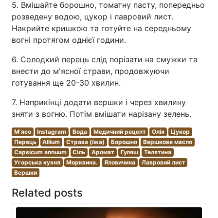
5. Вмішайте борошно, томатну пасту, попередньо
розведену водою, цукор і лавровий лист.
Накрийте кришкою та готуйте на середньому
вогні протягом однієї години.
6. Солодкий перець слід порізати на смужки та
внести до м'ясної страви, продовжуючи
готування ще 20-30 хвилин.
7. Наприкінці додати вершки і через хвилину
зняти з вогню. Потім вмішати нарізану зелень.
М'ясо
Instagram
Вода
Медичний рецепт
Олія
Цукор
Перець
Allium
Страва (їжа)
Борошно
Вершкове масло
Capsicum annuum
Сіль
Аромат
Гуляш
Телятина
Угорська кухня
Морквина.
Яловичина
Лавровий лист
Вершки
Related posts