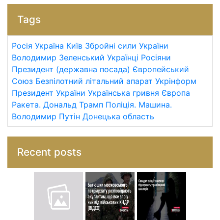
Tags
Росія
Україна
Київ
Збройні сили України
Володимир Зеленський
Українці
Росіяни
Президент (державна посада)
Європейський
Союз
Безпілотний літальний апарат
Укрінформ
Президент України
Українська гривня
Європа
Ракета.
Дональд Трамп
Поліція.
Машина.
Володимир Путін
Донецька область
Recent posts