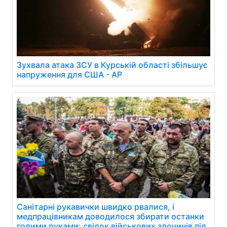
Зухвала атака ЗСУ в Курській області збільшує
напруження для США - AP
Санітарні рукавички швидко рвалися, і
медпрацівникам доводилося збирати останки
голими руками: свідок військових злочинів під