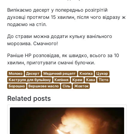
Випікаємо десерт у попередньо розігрітій
духовці протягом 15 хвилин, після чого відразу ж
подаємо на стіл.
До страви можна додати кульку ванільного
морозива. Смачного!
Раніше НР розповідав, як швидко, всього за 10
хвилин, приготувати смачні булочки.
Молоко
Десерт
Медичний рецепт
Кнопка
Цукор
Каструля для бульйону
Кипіння
Крем
Кава
Тісто
Борошно
Вершкове масло
Сіль
Жовток
Related posts