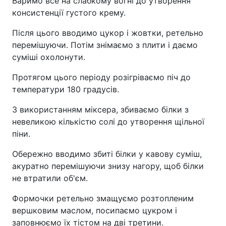
Варимо все на слабкому вогні до утворення
консистенції густого крему.
Після цього вводимо цукор і жовтки, ретельно
перемішуючи. Потім знімаємо з плити і даємо
суміші охолонути.
Протягом цього періоду розігріваємо піч до
температури 180 градусів.
З використанням міксера, збиваємо білки з
невеликою кількістю солі до утворення щільної
піни.
Обережно вводимо збиті білки у кавову суміш,
акуратно перемішуючи знизу нагору, щоб білки
не втратили об'єм.
Формочки ретельно змащуємо розтопленим
вершковим маслом, посипаємо цукром і
заповнюємо їх тістом на дві третини.