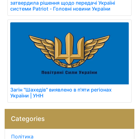
затвердила рішення щодо передачі Україні
системи Patriot - Головні новини України
Загін "Шахедів" виявлено в п'яти регіонах
України | УНН
Categories
Політика