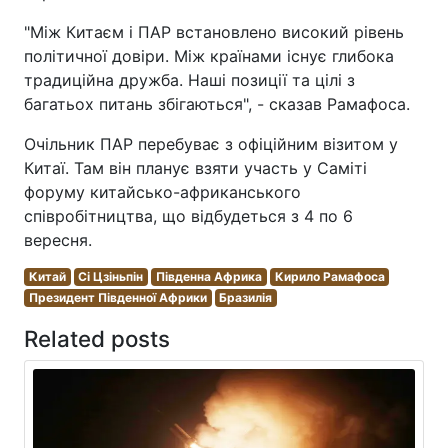
"Між Китаєм і ПАР встановлено високий рівень
політичної довіри. Між країнами існує глибока
традиційна дружба. Наші позиції та цілі з
багатьох питань збігаються", - сказав Рамафоса.
Очільник ПАР перебуває з офіційним візитом у
Китаї. Там він планує взяти участь у Саміті
форуму китайсько-африканського
співробітництва, що відбудеться з 4 по 6
вересня.
Китай
Сі Цзіньпін
Південна Африка
Кирило Рамафоса
Президент Південної Африки
Бразилія
Related posts