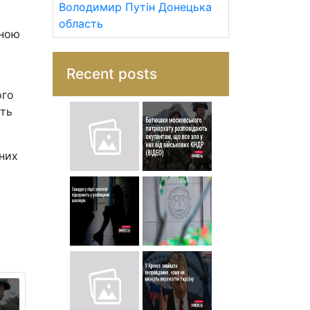
Володимир Путін
Донецька
область
йною
Recent posts
ого
ють
дних