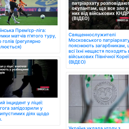
їнська Прем'єр-ліга:
Священнослужителі
умки матчів п'ятого туру,
Московського патріархат
о голів (регулярно
пояснюють загарбникам,
люється)
всі їхні нещастя походять 
військових Північної Кореї
(ВІДЕО)
ий інцидент у ліцеї:
гога запідозрили у
ипустимих діях щодо
в.
Україна уклала угоду з