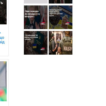
у
 що
від