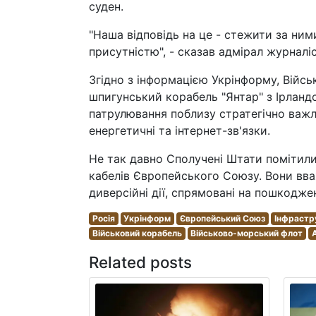
суден.
"Наша відповідь на це - стежити за ним
присутністю", - сказав адмірал журналі
Згідно з інформацією Укрінформу, Війсь
шпигунський корабель "Янтар" з Ірландс
патрулювання поблизу стратегічно важл
енергетичні та інтернет-зв'язки.
Не так давно Сполучені Штати помітили 
кабелів Європейського Союзу. Вони вв
диверсійні дії, спрямовані на пошкодже
Росія
Укрінформ
Європейський Союз
Інфрастр
Військовий корабель
Військово-морський флот
Related posts