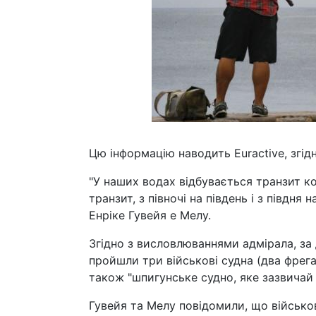
Цю інформацію наводить Euractive, згід
"У наших водах відбувається транзит ко
транзит, з півночі на південь і з півдня
Енріке Гувейя е Мелу.
Згідно з висловлюваннями адмірала, за
пройшли три військові судна (два фрега
також "шпигунське судно, яке зазвичай
Гувейя та Мелу повідомили, що військ