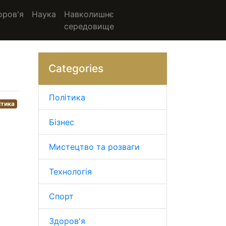
оров'я
Наука
Навколишнє
середовище
Categories
Політика
ітика
Бізнес
Мистецтво та розваги
Технологія
Спорт
Здоров'я