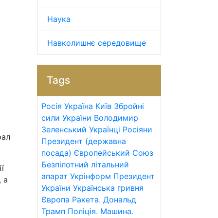
Наука
Навколишнє середовище
Tags
Росія
Україна
Київ
Збройні
сили України
Володимир
Зеленський
Українці
Росіяни
рал
Президент (державна
посада)
Європейський Союз
Безпілотний літальний
ї
апарат
Укрінформ
Президент
 а
України
Українська гривня
Європа
Ракета.
Дональд
Трамп
Поліція.
Машина.