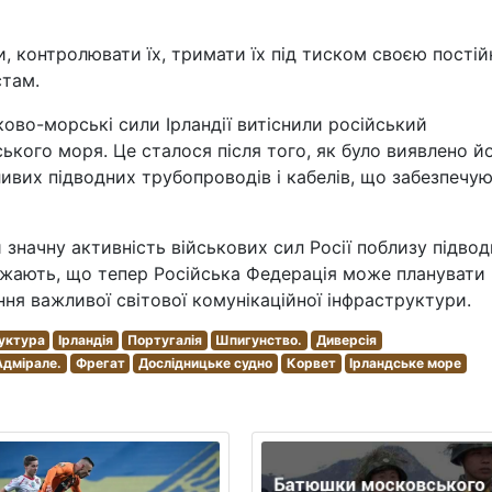
и, контролювати їх, тримати їх під тиском своєю пості
стам.
ково-морські сили Ірландії витіснили російський
ького моря. Це сталося після того, як було виявлено й
ивих підводних трубопроводів і кабелів, що забезпечу
значну активність військових сил Росії поблизу підво
ажають, що тепер Російська Федерація може планувати
ння важливої світової комунікаційної інфраструктури.
уктура
Ірландія
Португалія
Шпигунство.
Диверсія
Адмірале.
Фрегат
Дослідницьке судно
Корвет
Ірландське море