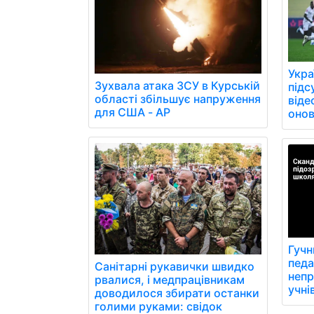
Укра
Зухвала атака ЗСУ в Курській
підс
області збільшує напруження
віде
для США - AP
онов
Гучн
педа
Санітарні рукавички швидко
непр
рвалися, і медпрацівникам
учні
доводилося збирати останки
голими руками: свідок