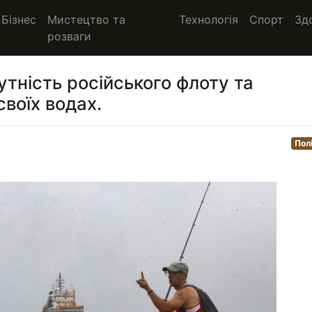
Бізнес
Мистецтво та
Технологія
Спорт
Зд
розваги
утність російського флоту та
воїх водах.
Пол