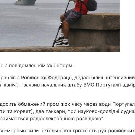
но з повідомленням Укрінформ.
раблів з Російської Федерації, дедалі більш інтенсивний
 на північ", - заявив начальник штабу ВМС Португалії адмі
 досить обмежений проміжок часу через води Португалі
ти та корвет), два танкери, три науково-дослідні судна,
 займається радіоелектронною розвідкою".
ово-морські сили ретельно контролюють рух російських