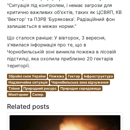
"Ситуація під контролем, і немає загрози для
критично важливих об'єктів, таких як ЦСВЯП, КВ
'Вектор' та ПЗРВ 'Буряковка'. Радіаційний фон
залишається в межах норми."
Що сталося раніше: У вівторок, 3 вересня,
з'явилася інформація про те, що в
Чорнобильській зоні виникла пожежа в лісовій
підстилці, яка охопила приблизно 20 гектарів
території.
Збройні сили України
Пожежа
Гектар
Інфраструктура
Надзвичайна ситуація
Чорнобильська зона відчуження
Тління
Природний ресурс
Природне середовище
Моніторинг
Сапер.
Related posts