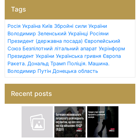
Tags
Росія
Україна
Київ
Збройні сили України
Володимир Зеленський
Українці
Росіяни
Президент (державна посада)
Європейський
Союз
Безпілотний літальний апарат
Укрінформ
Президент України
Українська гривня
Європа
Ракета.
Дональд Трамп
Поліція.
Машина.
Володимир Путін
Донецька область
Recent posts