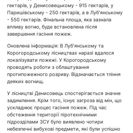
гектарів, у Денисовецькому - 915 гектарів, у
Паришівському - 250 гектарів, а в Луб'янському
- 550 гектарів. Фінальна площа, яка зазнала
впливу вогню, буде встановлена після
завершення гасіння пожеж.
Оновлена інформація: В Луб'янському та
Корогородському лісництвах наразі вдалося
локалізувати пожежі. У Корогородському
проводять роботи з облаштування
протипожежного розриву. Відзначається тління
деяких вогнищ.
У лісництві Денисовець спостерігається значне
задимлення. Крім того, існує загроза від мін, що
ускладнює процес гасіння пожеж. Під час
обстеження території піротехнічними
підрозділами ЗСУ було виявлено чотири
небезпечні вибухові предмети, які були успішно