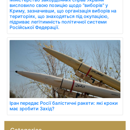
висловило свою позицію щодо "виборів" у
Криму, зазначивши, що організація виборів на
територіях, що знаходяться під окупацією,
підриває легітимність політичної системи
Російської Федерації.
Іран передає Росії балістичні ракети: які кроки
має зробити Захід?