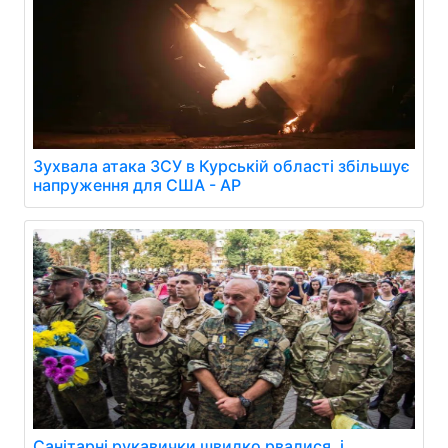
Зухвала атака ЗСУ в Курській області збільшує
напруження для США - AP
Санітарні рукавички швидко рвалися, і