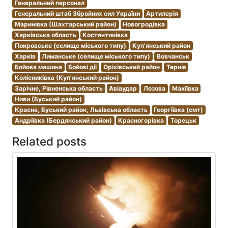
Генеральний персонал
Генеральний штаб Збройних сил України
Артилерія
Маринівка (Шахтарський район)
Новогродівка
Харківська область
Костянтинівка
Покровське (селище міського типу)
Куп'янський район
Харків
Лиманське (селище міського типу)
Вовчанськ
Бойова машина
Бойові дії
Оріхівський район
Тернів
Колісниківка (Куп'янський район)
Зарічне, Рівненська область
Авіаудар
Лозова
Макіївка
Ниви (Буський район)
Красне, Буський район, Львівська область
Георгіївка (смт)
Андріївка (Бердянський район)
Красногорівка
Торецьк
Related posts