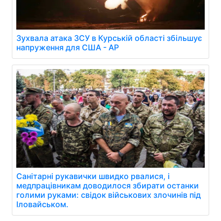
Зухвала атака ЗСУ в Курській області збільшує
напруження для США - AP
Санітарні рукавички швидко рвалися, і
медпрацівникам доводилося збирати останки
голими руками: свідок військових злочинів під
Іловайськом.