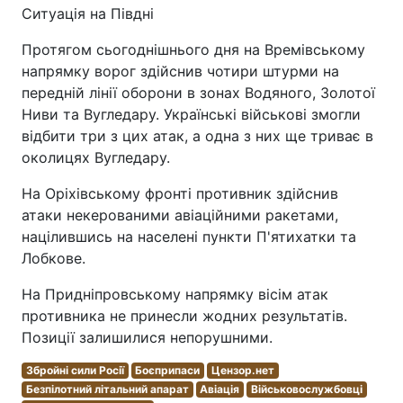
Ситуація на Півдні
Протягом сьогоднішнього дня на Времівському
напрямку ворог здійснив чотири штурми на
передній лінії оборони в зонах Водяного, Золотої
Ниви та Вугледару. Українські військові змогли
відбити три з цих атак, а одна з них ще триває в
околицях Вугледару.
На Оріхівському фронті противник здійснив
атаки некерованими авіаційними ракетами,
націлившись на населені пункти П'ятихатки та
Лобкове.
На Придніпровському напрямку вісім атак
противника не принесли жодних результатів.
Позиції залишилися непорушними.
Збройні сили Росії
Боєприпаси
Цензор.нет
Безпілотний літальний апарат
Авіація
Військовослужбовці