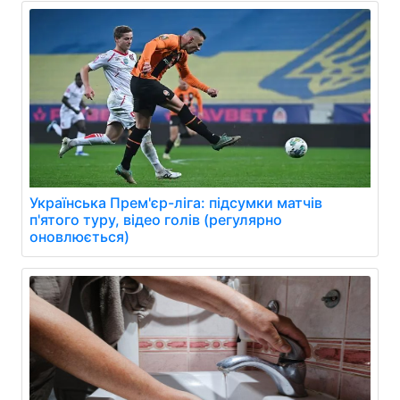
Українська Прем'єр-ліга: підсумки матчів
п'ятого туру, відео голів (регулярно
оновлюється)