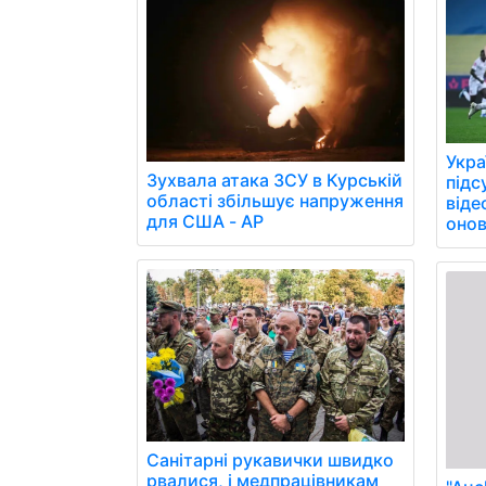
Укра
Зухвала атака ЗСУ в Курській
підс
області збільшує напруження
віде
для США - AP
онов
Санітарні рукавички швидко
рвалися, і медпрацівникам