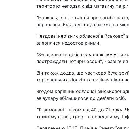
територію неподалік від магазину та ри
"На жаль, є інформація про загибель л
поранення. Екстрені служби вже на місці
Невдовзі керівник обласної військової а
виявилися недостовірними.
"З-під завалів деблокували жінку у тяж
постраждали чотири особи", - зазначив
Він також додав, що частково була зру
торговельних кіосків та скління вікон н
Згодом керівник обласної військової ад
авіаудару збільшилося до дев'яти осіб.
"Травмовані - віком від 40 до 71 року. 
тяжкому стані, троє - в середньому. Ін
Оновлення о 15:15. Пізніше Синєгубов по