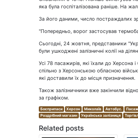
яка була госпіталізована раніше. На жал
За його даними, число постраждалих зрос
"Попередньо, ворог застосував термоб
Сьогодні, 24 жовтня, представники "Укр
були ушкоджені залізничні колії на ділян
Усі 78 пасажирів, які їхали до Херсона 
спільно з Херсонською обласною військ
які доставили їх до місця призначення.
Також залізничники вже закінчили відн
за графіком.
Боєприпаси
Херсон
Миколаїв
Автобус.
Паса
Роздрібний магазин
Українська залізниця
Торгів
Related posts