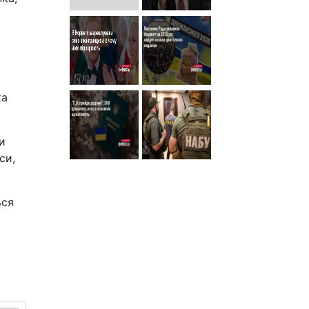
ка
и
си,
ься