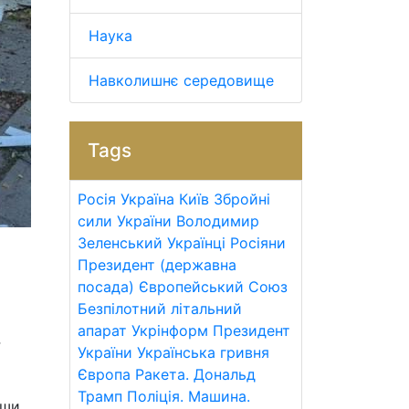
Наука
Навколишнє середовище
Tags
Росія
Україна
Київ
Збройні
сили України
Володимир
Зеленський
Українці
Росіяни
Президент (державна
посада)
Європейський Союз
Безпілотний літальний
апарат
Укрінформ
Президент
України
Українська гривня
Європа
Ракета.
Дональд
Трамп
Поліція.
Машина.
вши