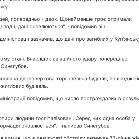
нку.
юдей, попередньо - двох. Щонайменше троє отримали
 події, дані оновлюються", - повідомив він.
дміністрації зазначив, що дані про загиблих у Куп'янськ
кому стані. Внаслідок авіаційного удару попередньо
 Синєгубов.
йнована двоповерхова торговельна будівля, пошкоджен
ежитлових будівель.
міністрації повідомив, що число постраждалих в резуль
Чотири людини госпіталізовані. Серед них одна особа у
формація оновлюється", - написав Синєгубов.
відомив, що в результаті обстрілу загинула 73-річна жі