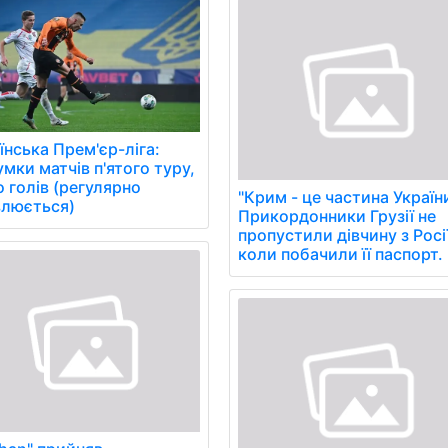
їнська Прем'єр-ліга:
умки матчів п'ятого туру,
о голів (регулярно
"Крим - це частина Україн
люється)
Прикордонники Грузії не
пропустили дівчину з Росі
коли побачили її паспорт.