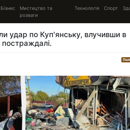
Бізнес
Мистецтво та
Технологія
Спорт
Зд
розваги
или удар по Куп'янську, влучивши в
а постраждалі.
Пол