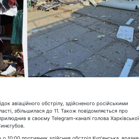
ідок авіаційного обстрілу, здійсненого російськими
ласті, збільшилася до 11. Також повідомляється про
прилюднив в своєму Telegram-каналі голова Харківської
Синєгубов.
 о 10:00 противник здійснив обстріл Куп'янська, врази