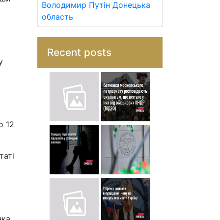
Володимир Путін
Донецька
область
Recent posts
у
о 12
таті
нка,