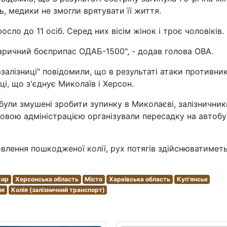
ь, медики не змогли врятувати її життя.
ло до 11 осіб. Серед них вісім жінок і троє чоловіків.
аричний боєприпас ОДАБ-1500", - додав голова ОВА.
залізниці" повідомили, що в результаті атаки противни
ці, що з'єднує Миколаїв і Херсон.
і були змушені зробити зупинку в Миколаєві, залізничник
овою адміністрацією організували пересадку на автобу
овлення пошкодженої колії, рух потягів здійснюватимет
жир
Херсонська область
Місто
Харківська область
Куп'янськ
ля
Колія (залізничний транспорт)