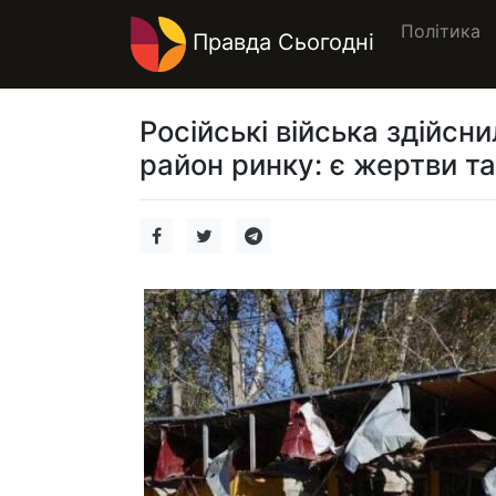
Політика
Правда Сьогодні
Російські війська здійсн
район ринку: є жертви т