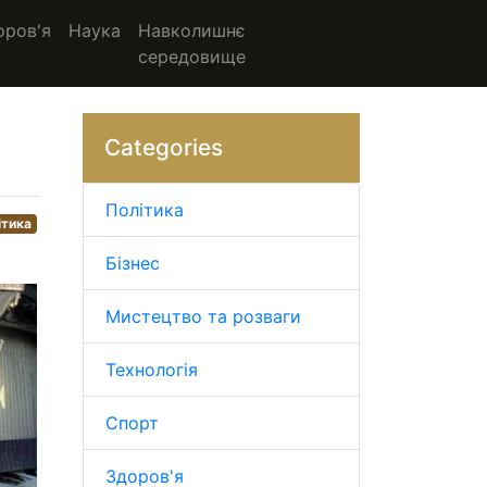
оров'я
Наука
Навколишнє
середовище
Categories
Політика
ітика
Бізнес
Мистецтво та розваги
Технологія
Спорт
Здоров'я