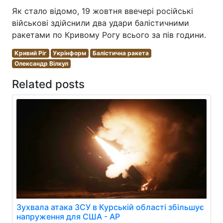
Як стало відомо, 19 жовтня ввечері російські
військові здійснили два удари балістичними
ракетами по Кривому Рогу всього за пів години.
Кривий Ріг
Укрінформ
Балістична ракета
Олександр Вілкул
Related posts
Зухвала атака ЗСУ в Курській області збільшує
напруження для США - AP