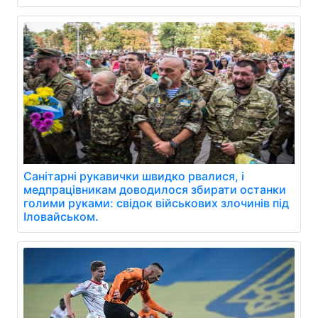
Санітарні рукавички швидко рвалися, і
медпрацівникам доводилося збирати останки
голими руками: свідок військових злочинів під
Іловайськом.