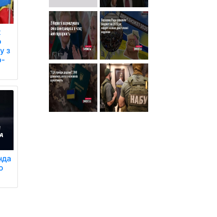
х
о
у з
р-
нда
о