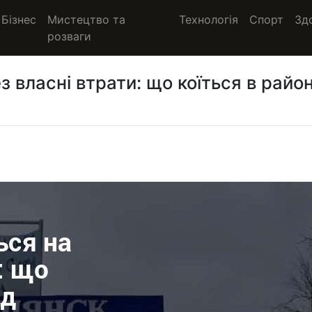
Бізнес
Мистецтво та
Технологія
Спорт
Зд
розваги
 власні втрати: що коїться в район