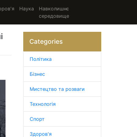
оров'я
Наука
Навколишнє
середовище
і
Categories
Політика
Бізнес
Мистецтво та розваги
Технологія
Спорт
Здоров'я