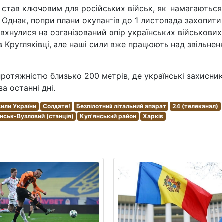
 став ключовим для російських військ, які намагаються
 Однак, попри плани окупантів до 1 листопада захопити
вхнулися на організований опір українських військових
 Кругляківці, але наші сили вже працюють над звільне
протяжністю близько 200 метрів, де українські захисни
а останні дні.
сили України
Солдате!
Безпілотний літальний апарат
24 (телеканал)
нськ-Вузловий (станція)
Куп'янський район
Харків