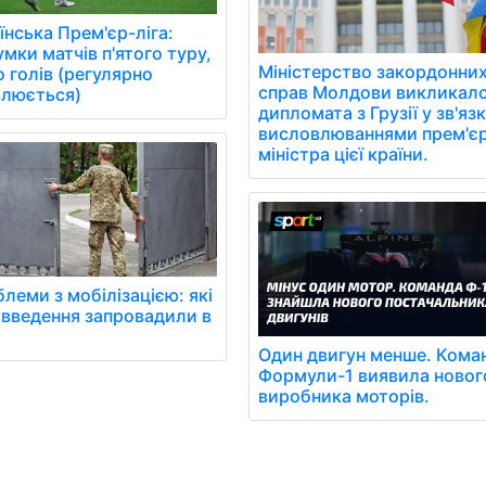
їнська Прем'єр-ліга:
умки матчів п'ятого туру,
Міністерство закордонни
о голів (регулярно
справ Молдови викликал
люється)
дипломата з Грузії у зв'язк
висловлюваннями прем'є
міністра цієї країни.
леми з мобілізацією: які
введення запровадили в
Один двигун менше. Кома
Формули-1 виявила новог
виробника моторів.