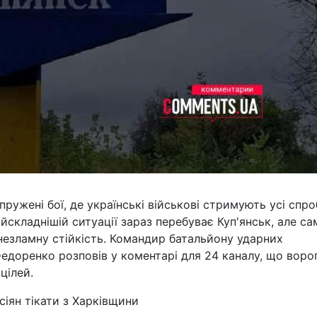
ужені бої, де українські військові стримують усі спр
йскладнішій ситуації зараз перебуває Куп'янськ, але са
незламну стійкість. Командир батальйону ударних
едоренко розповів у коментарі для 24 каналу, що воро
цілей.
сіян тікати з Харківщини