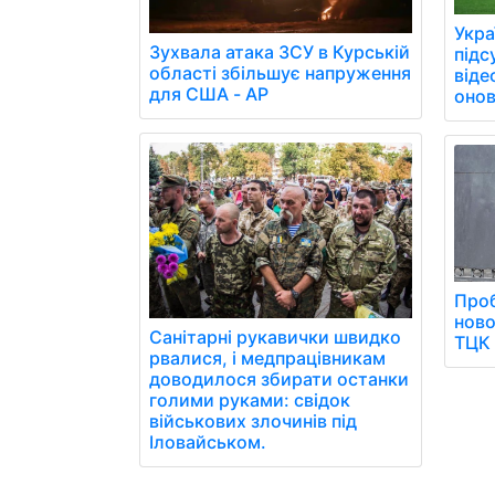
Укра
Зухвала атака ЗСУ в Курській
підс
області збільшує напруження
віде
для США - AP
онов
Проб
ново
Санітарні рукавички швидко
ТЦК
рвалися, і медпрацівникам
доводилося збирати останки
голими руками: свідок
військових злочинів під
Іловайськом.