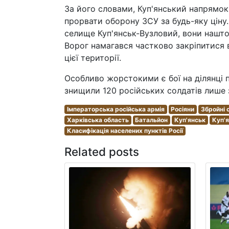
За його словами, Куп'янський напрямок
прорвати оборону ЗСУ за будь-яку ціну.
селище Куп'янськ-Вузловий, вони нашто
Ворог намагався частково закріпитися в
цієї території.
Особливо жорстокими є бої на ділянці 
знищили 120 російських солдатів лише з
Імператорська російська армія
Росіяни
Збройні 
Харківська область
Батальйон
Куп'янськ
Куп'я
Класифікація населених пунктів Росії
Related posts