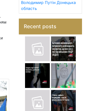
Володимир Путін
Донецька
область
.
нням
Recent posts
ки