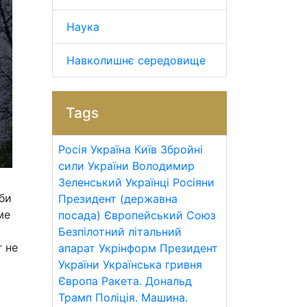
Наука
Навколишнє середовище
Tags
Росія
Україна
Київ
Збройні
сили України
Володимир
Зеленський
Українці
Росіяни
оби
Президент (державна
ме
посада)
Європейський Союз
Безпілотний літальний
г не
апарат
Укрінформ
Президент
України
Українська гривня
Європа
Ракета.
Дональд
Трамп
Поліція.
Машина.