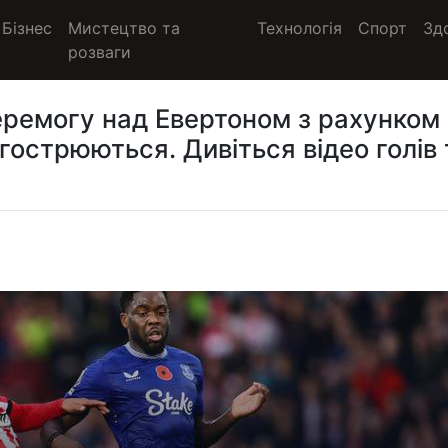
Бізнес
Мистецтво та
Технологія
Спорт
Зд
розваги
еремогу над Евертоном з рахунком
агострюються. Дивіться відео голів 