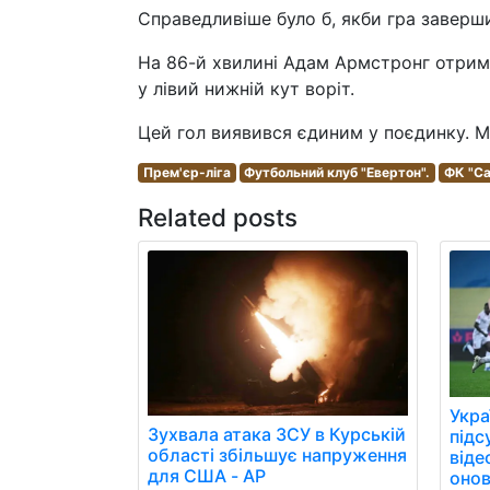
Справедливіше було б, якби гра заверши
На 86-й хвилині Адам Армстронг отрима
у лівий нижній кут воріт.
Цей гол виявився єдиним у поєдинку. Ми
Прем'єр-ліга
Футбольний клуб "Евертон".
ФК "Са
Related posts
Укра
Зухвала атака ЗСУ в Курській
підс
області збільшує напруження
віде
для США - AP
онов