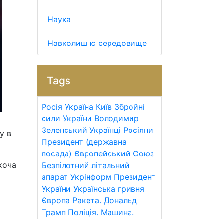
Наука
Навколишнє середовище
Tags
Росія
Україна
Київ
Збройні
сили України
Володимир
Зеленський
Українці
Росіяни
у в
Президент (державна
посада)
Європейський Союз
хоча
Безпілотний літальний
апарат
Укрінформ
Президент
України
Українська гривня
Європа
Ракета.
Дональд
Трамп
Поліція.
Машина.