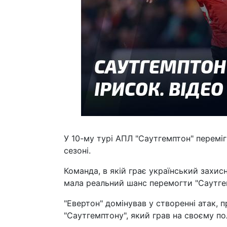
У 10-му турі АПЛ "Саутгемптон" перемі
сезоні.
Команда, в якій грає український захис
мала реальний шанс перемогти "Саутге
"Евертон" домінував у створенні атак,
"Саутгемптону", який грав на своєму пол