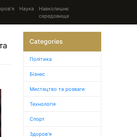
оров'я
Наука
Навколишнє
середовище
Categories
та
Політика
Бізнес
Мистецтво та розваги
Технологія
Спорт
Здоров'я