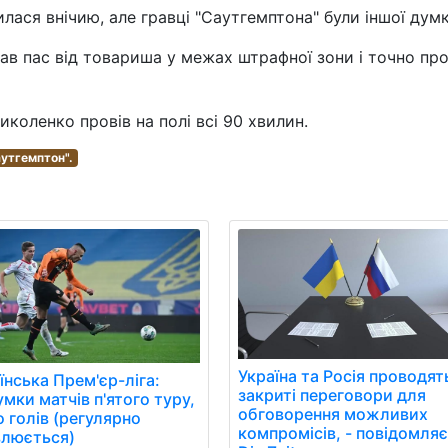
лася внічию, але гравці "Саутгемптона" були іншої думк
в пас від товариша у межах штрафної зони і точно пр
коленко провів на полі всі 90 хвилин.
утгемптон".
Україна та Росія проводят
їнська Прем'єр-ліга:
закриті переговори для
умки матчів п'ятого туру,
обговорення можливих
о голів (регулярно
компромісів, - повідомля
люється)