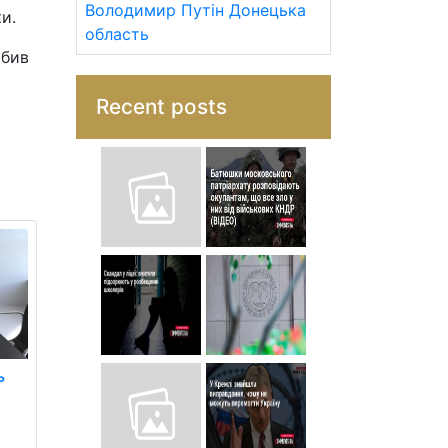
Володимир Путін
Донецька
и.
область
обив
Recent posts
ь
є