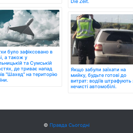
Die Zeit.
хи було зафіксовано в
і, а також у
ьницькій та Сумській
стях, де триває напад
Якщо забули заїхати на
ів "Шахед" на територію
мийку, будьте готові до
їни.
витрат: водіїв штрафують 
нечисті автомобілі.
©
Правда Сьогодні