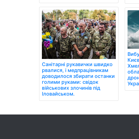
Вибу
Києв
Санітарні рукавички швидко
Хмел
рвалися, і медпрацівникам
обла
доводилося збирати останки
дрон
голими руками: свідок
Укра
військових злочинів під
Іловайськом.