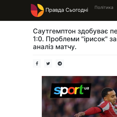
Політика
Правда Сьогодні
Саутгемптон здобуває п
1:0. Проблеми "ірисок" з
аналіз матчу.