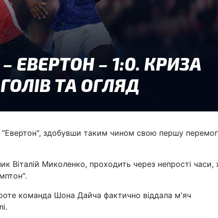
г "Евертон", здобувши таким чином свою першу перемог
ник Віталій Миколенко, проходить через непрості часи, 
мптон".
 проте команда Шона Дайча фактично віддала м'яч
і.