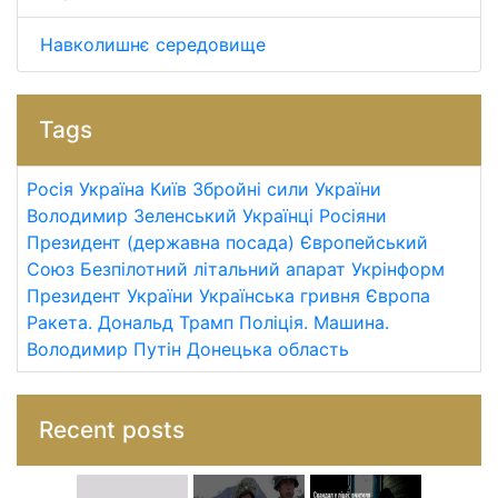
Навколишнє середовище
Tags
Росія
Україна
Київ
Збройні сили України
Володимир Зеленський
Українці
Росіяни
Президент (державна посада)
Європейський
Союз
Безпілотний літальний апарат
Укрінформ
Президент України
Українська гривня
Європа
Ракета.
Дональд Трамп
Поліція.
Машина.
Володимир Путін
Донецька область
Recent posts