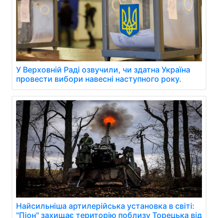
У Верховній Раді озвучили, чи здатна Україна
провести вибори навесні наступного року.
Найсильніша артилерійська установка в світі:
"Піон" захищає територію поблизу Торецька від