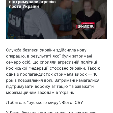
Служба безпеки України здійснила нову
операцію, в результаті якої були затримані
семеро осіб, що сприяли агресивній політиці
Російської Федерації стосовно України. Також
одна з пропагандисток отримала вирок — 10
років позбавлення волі. Затримані намагалися
підтримувати ворожу агітацію та заважати
мобілізаційним заходам в Україні.
Любитель "руського миру". Фото: СБУ
У Києві було затримано колишню викладачку