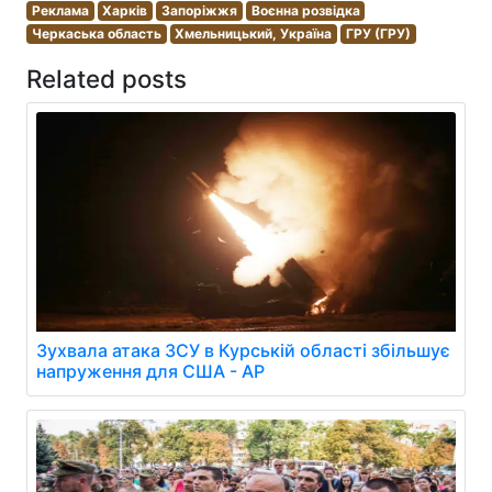
Реклама
Харків
Запоріжжя
Воєнна розвідка
Черкаська область
Хмельницький, Україна
ГРУ (ГРУ)
Related posts
Зухвала атака ЗСУ в Курській області збільшує
напруження для США - AP