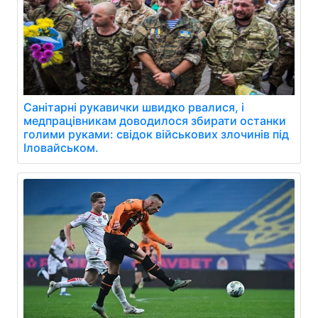
Санітарні рукавички швидко рвалися, і
медпрацівникам доводилося збирати останки
голими руками: свідок військових злочинів під
Іловайськом.