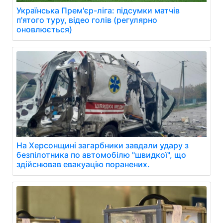
Українська Прем'єр-ліга: підсумки матчів
п'ятого туру, відео голів (регулярно
оновлюється)
На Херсонщині загарбники завдали удару з
безпілотника по автомобілю "швидкої", що
здійснював евакуацію поранених.