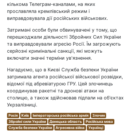
кількома Телеграм-каналами, на яких
прославляла кремлівський режим і
виправдовувала дії російських військових.
Затримані особи були обвинувачені у тому, що
перешкоджали діяльності Збройних Сил України
та виправдовували агресію Росії. Їм загрожують
серйозні кримінальні санкції, які можуть
включати значні терміни ув'язнення.
Нагадуємо, що в Києві Служба безпеки України
затримала агента російської військової розвідки,
відомої під абревіатурою ГРУ. Цей злочинець
координував ракетні та дронові атаки на
столицю, а також здійснював підпали на об'єктах
Укрзалізниці.
Росія
Київ
Імператорська російська армія
Злочин
Збройні сили України
Донецька область
Російська мова
Служба безпеки України
Агресивна війна
Українці