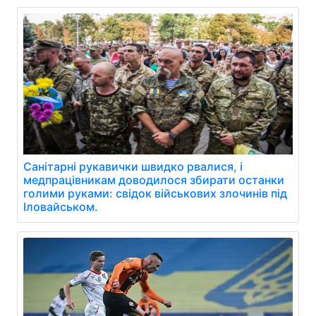
Санітарні рукавички швидко рвалися, і
медпрацівникам доводилося збирати останки
голими руками: свідок військових злочинів під
Іловайськом.