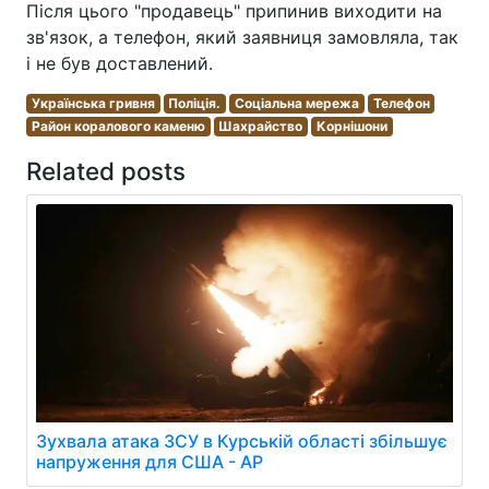
Після цього "продавець" припинив виходити на
зв'язок, а телефон, який заявниця замовляла, так
і не був доставлений.
Українська гривня
Поліція.
Соціальна мережа
Телефон
Район коралового каменю
Шахрайство
Корнішони
Related posts
Зухвала атака ЗСУ в Курській області збільшує
напруження для США - AP