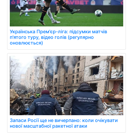
Українська Прем'єр-ліга: підсумки матчів
п'ятого туру, відео голів (регулярно
оновлюється)
Запаси Росії ще не вичерпано: коли очікувати
нової масштабної ракетної атаки