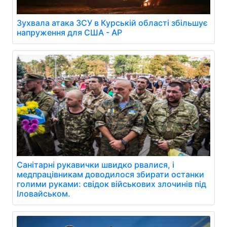
Зухвала атака ЗСУ в Курській області збільшує
напруження для США - AP
Санітарні рукавички швидко рвалися, і
медпрацівникам доводилося збирати останки
голими руками: свідок військових злочинів під
Іловайськом.