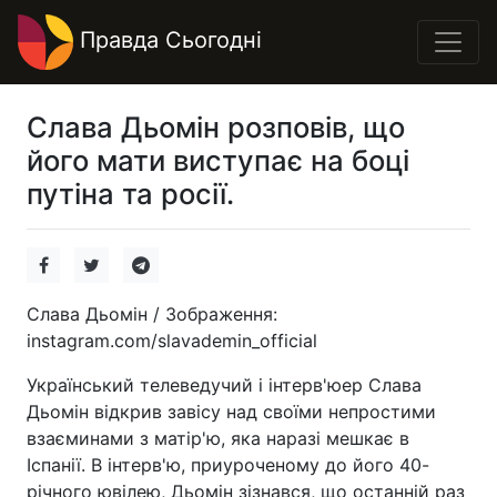
Правда Сьогодні
Слава Дьомін розповів, що
його мати виступає на боці
путіна та росії.
Слава Дьомін / Зображення:
instagram.com/slavademin_official
Український телеведучий і інтерв'юер Слава
Дьомін відкрив завісу над своїми непростими
взаєминами з матір'ю, яка наразі мешкає в
Іспанії. В інтерв'ю, приуроченому до його 40-
річного ювілею, Дьомін зізнався, що останній раз