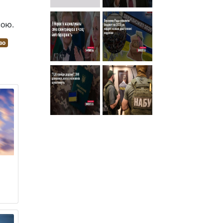
ною.
зо