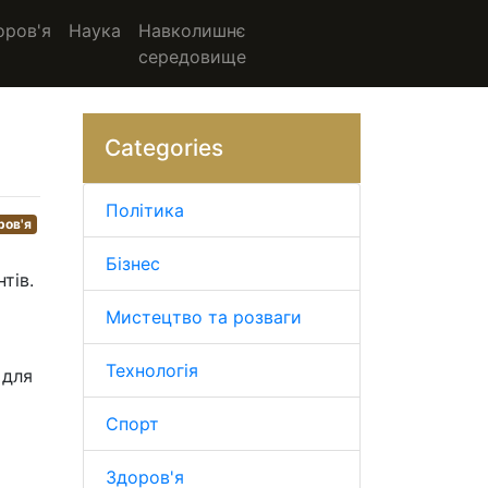
оров'я
Наука
Навколишнє
середовище
Categories
Політика
ров'я
Бізнес
тів.
Мистецтво та розваги
Технологія
 для
Спорт
Здоров'я