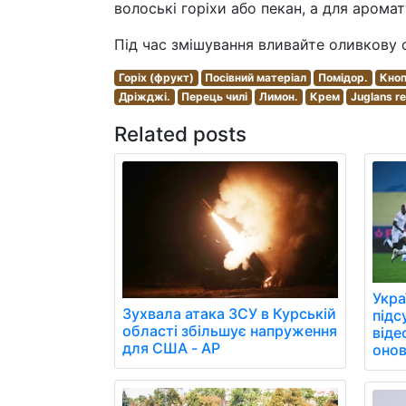
волоські горіхи або пекан, а для арома
Під час змішування вливайте оливкову 
Горіх (фрукт)
Посівний матеріал
Помідор.
Кноп
Дріжджі.
Перець чилі
Лимон.
Крем
Juglans re
Related posts
Укра
Зухвала атака ЗСУ в Курській
підс
області збільшує напруження
віде
для США - AP
онов