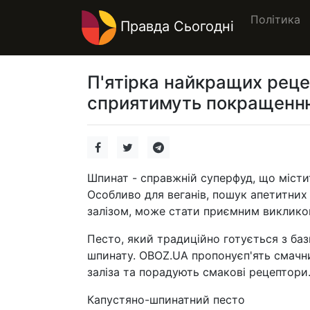
Політика
Правда Сьогодні
П'ятірка найкращих реце
сприятимуть покращенню 
Шпинат - справжній суперфуд, що містит
Особливо для веганів, пошук апетитних
залізом, може стати приємним виклико
Песто, який традиційно готується з ба
шпинату. OBOZ.UA пропонуєп'ять смачни
заліза та порадують смакові рецептори
Капустяно-шпинатний песто