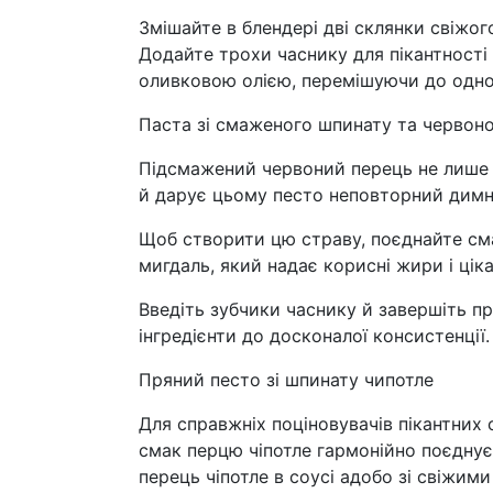
Змішайте в блендері дві склянки свіжог
Додайте трохи часнику для пікантності
оливковою олією, перемішуючи до одно
Паста зі смаженого шпинату та червон
Підсмажений червоний перець не лише п
й дарує цьому песто неповторний димн
Щоб створити цю страву, поєднайте см
мигдаль, який надає корисні жири і цік
Введіть зубчики часнику й завершіть п
інгредієнти до досконалої консистенції.
Пряний песто зі шпинату чипотле
Для справжніх поціновувачів пікантних 
смак перцю чіпотле гармонійно поєднує
перець чіпотле в соусі адобо зі свіжи