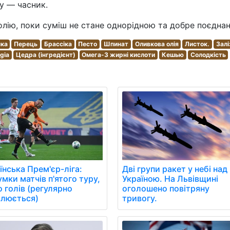
ту — часник.
олію, поки суміш не стане однорідною та добре поєдна
ка
Перець
Брассіка
Песто
Шпинат
Оливкова олія
Листок.
Залі
gia
Цедра (інгредієнт)
Омега-3 жирні кислоти
Кешью
Солодкість
їнська Прем'єр-ліга:
Дві групи ракет у небі над
умки матчів п'ятого туру,
Україною. На Львівщині
о голів (регулярно
оголошено повітряну
люється)
тривогу.