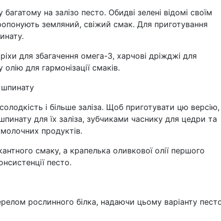
багатому на залізо песто. Обидві зелені відомі своїм
пропонують земляний, свіжий смак. Для приготування
инату.
оріхи для збагачення омега-3, харчові дріжджі для
олію для гармонізації смаків.
о шпинату
солодкість і більше заліза. Щоб приготувати цю версію,
шпинату для їх заліза, зубчиками часнику для цедри та
 молочних продуктів.
кантного смаку, а крапелька оливкової олії першого
онсистенції песто.
ерелом рослинного білка, надаючи цьому варіанту пест