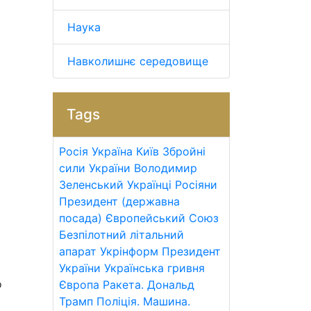
Наука
Навколишнє середовище
Tags
Росія
Україна
Київ
Збройні
сили України
Володимир
Зеленський
Українці
Росіяни
Президент (державна
посада)
Європейський Союз
Безпілотний літальний
апарат
Укрінформ
Президент
України
Українська гривня
о
Європа
Ракета.
Дональд
Трамп
Поліція.
Машина.