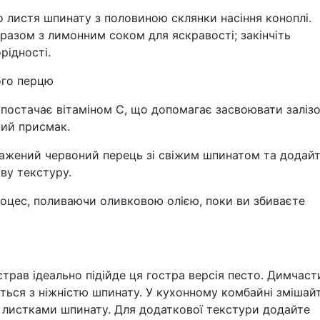
о листя шпинату з половиною склянки насіння коноплі.
 разом з лимонним соком для яскравості; закінчіть
рідності.
ого перцю
остачає вітаміном С, що допомагає засвоювати залізо
ий присмак.
ажений червоний перець зі свіжим шпинатом та додай
аву текстуру.
роцес, поливаючи оливковою олією, поки ви збиваєте
страв ідеально підійде ця гостра версія песто. Димчаст
ться з ніжністю шпинату. У кухонному комбайні змішай
ми листками шпинату. Для додаткової текстури додайте