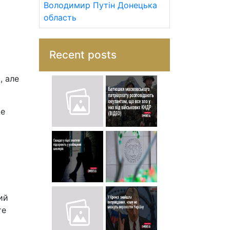
Володимир Путін
Донецька
область
Recent posts
, але
те
ий
те