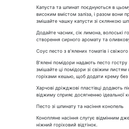
Капуста та шпинат поєднуються в цьому 
високим вмістом заліза, і разом вони 
змішайте чашку капусти зі склянкою шп
Додайте часник, сік лимона, волоські г
створення сирного аромату та оливкову 
Соус песто з в'ялених томатів і свіжог
В'ялені помідори надають песто гостру 
змішайте ці помідори зі свіжим листям 
горіхами кешью, щоб додати крему без
Харчові дріжджові пластівці додають пі
віджиму сприяє досягненню ідеальної к
Песто зі шпинату та насіння конопель
Конопляне насіння слугує відмінним дж
ніжний горіховий відтінок.