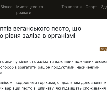
Бізнес
Мистецтво та
Технологія
Спорт
Зд
розваги
птів веганського песто, що
рівня заліза в організмі
Здо
ь значну кількість заліза та важливих поживних елемен
 способів збагатити раціон продуктами, насиченими
м.
зиліком і кедровими горіхами, є ідеальним доповненням
х варіацій песто зі шпинату, які підвищать споживання
.