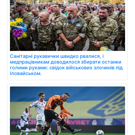
Санітарні рукавички швидко рвалися, і
медпрацівникам доводилося збирати останки
голими руками: свідок військових злочинів під
Іловайськом.