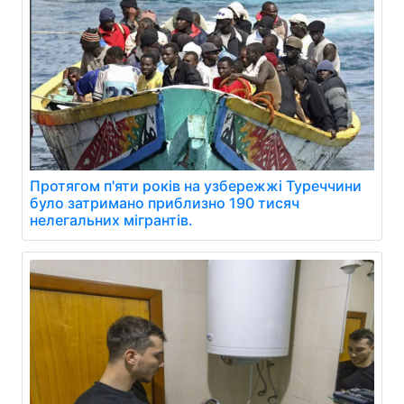
Протягом п'яти років на узбережжі Туреччини
було затримано приблизно 190 тисяч
нелегальних мігрантів.