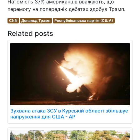
Натомість 37% американців вважають, що
перемогу на попередніх дебатах здобув Трамп.
CNN
Дональд Трамп
Республіканська партія (США)
Related posts
Зухвала атака ЗСУ в Курській області збільшує
напруження для США - AP