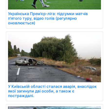
Українська Прем'єр-ліга: підсумки матчів
п'ятого туру, відео голів (регулярно
оновлюється)
У Київській області сталася аварія, внаслідок
якої загинули дві особи, а також є
постраждалі.