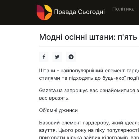
Політика
Правда Сьогодні
Модні осінні штани: п'ят
Штани - найпопулярніший елемент гарде
стилями та підходять до будь-якої події
Gazeta.ua запрошує вас ознайомитися з 
вас вразять.
Об'ємні джинси
Базовий елемент гардеробу, який ідеаль
взуття. Цього року на піку популярнос
приховати кілька зайвих кілограмів, ва