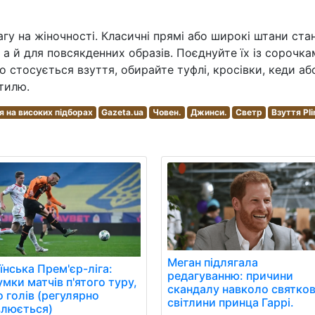
гу на жіночності. Класичні прямі або широкі штани ста
а й для повсякденних образів. Поєднуйте їх із сорочка
 стосується взуття, обирайте туфлі, кросівки, кеди аб
тилю.
я на високих підборах
Gazeta.ua
Човен.
Джинси.
Светр
Взуття Pli
Меган підлягала
їнська Прем'єр-ліга:
редагуванню: причини
умки матчів п'ятого туру,
скандалу навколо святков
о голів (регулярно
світлини принца Гаррі.
люється)