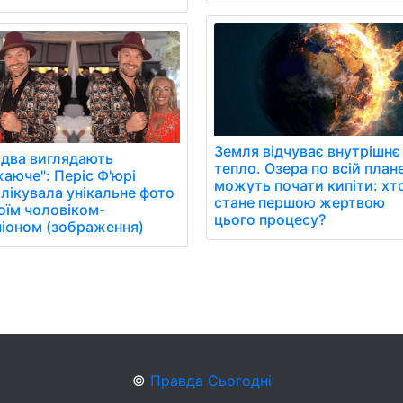
Земля відчуває внутрішнє
два виглядають
тепло. Озера по всій план
аюче": Періс Ф'юрі
можуть почати кипіти: хт
лікувала унікальне фото
стане першою жертвою
воїм чоловіком-
цього процесу?
іоном (зображення)
©
Правда Сьогодні