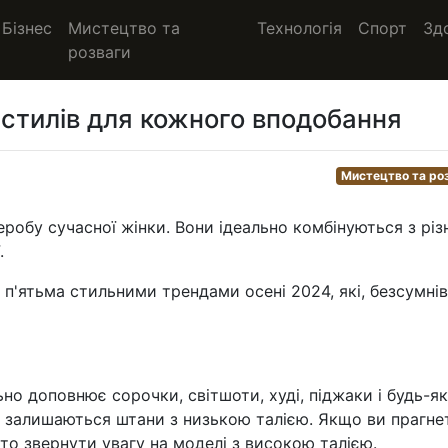
Бізнес
Мистецтво та
Технологія
Спорт
Зд
розваги
ь стилів для кожного вподобання
Мистецтво та ро
робу сучасної жінки. Вони ідеально комбінуються з рі
.
п'ятьма стильними трендами осені 2024, які, безсумнів
но доповнює сорочки, світшоти, худі, піджаки і будь-я
ті залишаються штани з низькою талією. Якщо ви прагне
рто звернути увагу на моделі з високою талією.