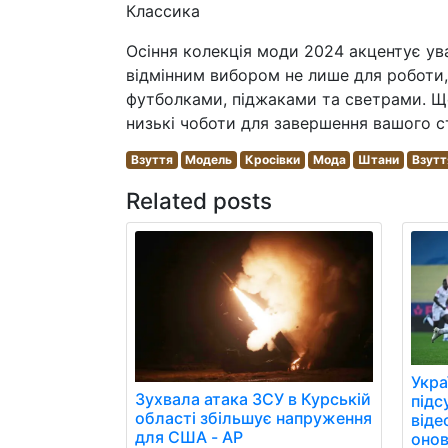
Классика
Осіння колекція моди 2024 акцентує ува
відмінним вибором не лише для роботи, 
футболками, піджаками та светрами. Що
низькі чоботи для завершення вашого с
Взуття
Модель
Кросівки
Мода
Штани
Взутт
Related posts
Укра
Зухвала атака ЗСУ в Курській
підс
області збільшує напруження
віде
для США - AP
онов