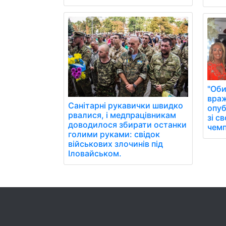
"Оби
враж
Санітарні рукавички швидко
опуб
рвалися, і медпрацівникам
зі с
доводилося збирати останки
чемп
голими руками: свідок
військових злочинів під
Іловайськом.