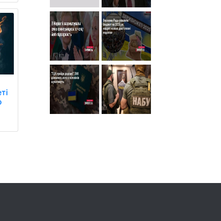
еті
о