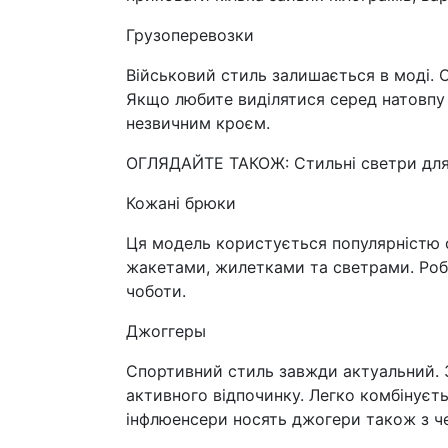
Грузоперевозки
Військовий стиль залишається в моді. О
Якщо любите виділятися серед натовпу 
незвичним кроєм.
ОГЛЯДАЙТЕ ТАКОЖ: Стильні светри для ос
Кожані брюки
Ця модель користується популярністю с
жакетами, жилетками та светрами. Робі
чоботи.
Джоггеры
Спортивний стиль завжди актуальний. З
активного відпочинку. Легко комбінуєть
інфлюенсери носять джогери також з ч