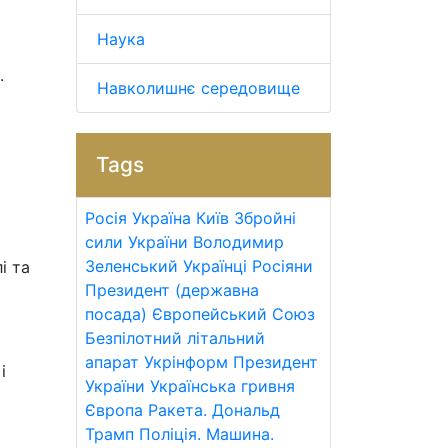
Наука
.
Навколишнє середовище
Tags
Росія
Україна
Київ
Збройні
сили України
Володимир
Зеленський
Українці
Росіяни
і та
Президент (державна
посада)
Європейський Союз
Безпілотний літальний
апарат
Укрінформ
Президент
і
України
Українська гривня
Європа
Ракета.
Дональд
Трамп
Поліція.
Машина.