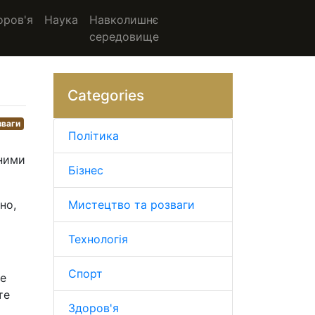
оров'я
Наука
Навколишнє
середовище
Categories
зваги
Політика
зними
Бізнес
но,
Мистецтво та розваги
Технологія
Спорт
ке
те
Здоров'я