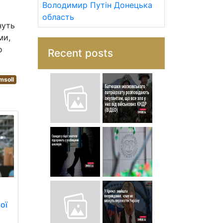
Володимир Путін
Донецька
область
нуть
ми,
о
Recent posts
msoll
ої