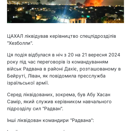
ЦАХАЛ ліквідував керівництво спецпідрозділів
"Хезболли".
Ця подія відбулася в ніч з 20 на 21 вересня 2024
року під час переговорів із командуванням
військ Радвана в районі Дахіє, розташованому в
Бейруті, Ліван, як повідомила пресслужба
ізраїльської армії.
Серед ліквідованих, зокрема, був Абу Хасан
Самір, який служив керівником навчального
підрозділу сил "Радван".
Інші ліквідован командири "Радвана":