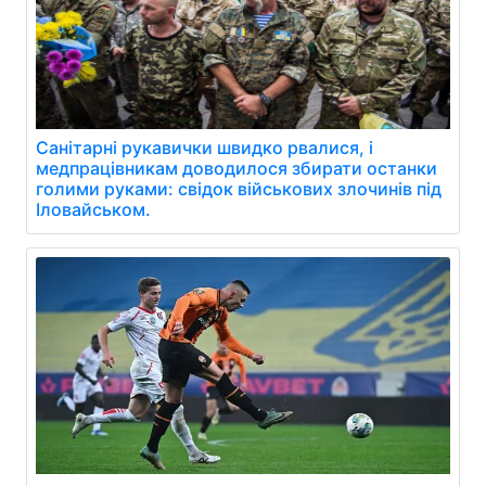
Санітарні рукавички швидко рвалися, і
медпрацівникам доводилося збирати останки
голими руками: свідок військових злочинів під
Іловайськом.