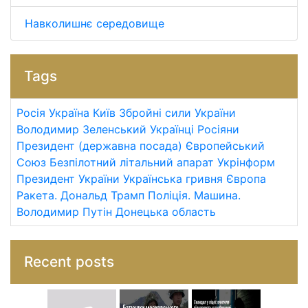
Навколишнє середовище
Tags
Росія
Україна
Київ
Збройні сили України
Володимир Зеленський
Українці
Росіяни
Президент (державна посада)
Європейський
Союз
Безпілотний літальний апарат
Укрінформ
Президент України
Українська гривня
Європа
Ракета.
Дональд Трамп
Поліція.
Машина.
Володимир Путін
Донецька область
Recent posts