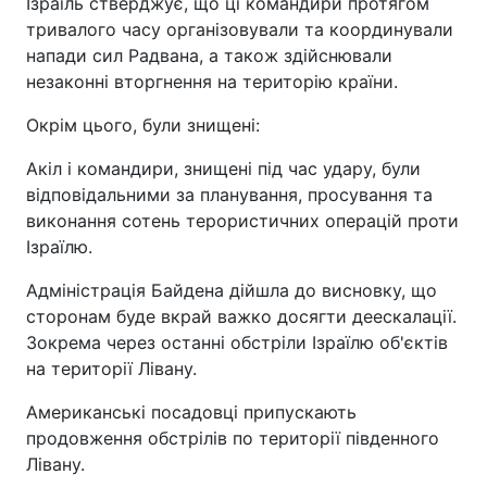
Ізраїль стверджує, що ці командири протягом
тривалого часу організовували та координували
напади сил Радвана, а також здійснювали
незаконні вторгнення на територію країни.
Окрім цього, були знищені:
Акіл і командири, знищені під час удару, були
відповідальними за планування, просування та
виконання сотень терористичних операцій проти
Ізраїлю.
Адміністрація Байдена дійшла до висновку, що
сторонам буде вкрай важко досягти деескалації.
Зокрема через останні обстріли Ізраїлю об'єктів
на території Лівану.
Американські посадовці припускають
продовження обстрілів по території південного
Лівану.