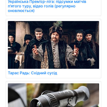
Українська Прем'єр-ліга: підсумки матчів
п'ятого туру, відео голів (регулярно
оновлюється)
Тарас Радь: Східний сусід