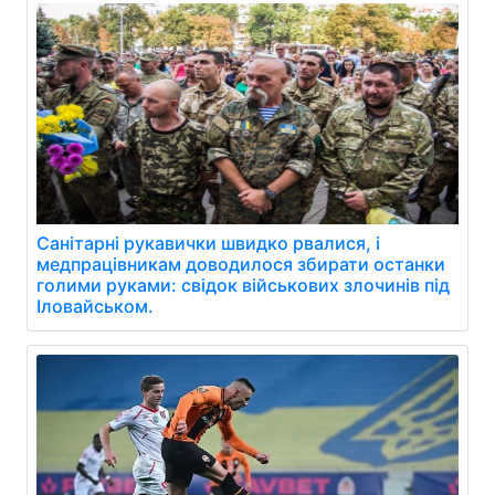
Санітарні рукавички швидко рвалися, і
медпрацівникам доводилося збирати останки
голими руками: свідок військових злочинів під
Іловайськом.