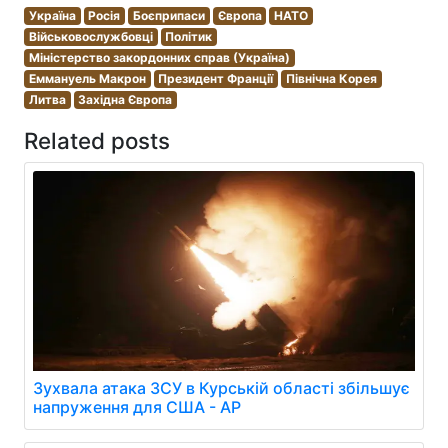
Україна
Росія
Боєприпаси
Європа
НАТО
Військовослужбовці
Політик
Міністерство закордонних справ (Україна)
Еммануель Макрон
Президент Франції
Північна Корея
Литва
Західна Європа
Related posts
Зухвала атака ЗСУ в Курській області збільшує
напруження для США - AP