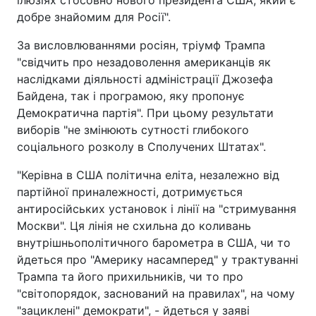
добре знайомим для Росії".
За висловлюваннями росіян, тріумф Трампа
"свідчить про незадоволення американців як
наслідками діяльності адміністрації Джозефа
Байдена, так і програмою, яку пропонує
Демократична партія". При цьому результати
виборів "не змінюють сутності глибокого
соціального розколу в Сполучених Штатах".
"Керівна в США політична еліта, незалежно від
партійної приналежності, дотримується
антиросійських установок і лінії на "стримування
Москви". Ця лінія не схильна до коливань
внутрішньополітичного барометра в США, чи то
йдеться про "Америку насамперед" у трактуванні
Трампа та його прихильників, чи то про
"світопорядок, заснований на правилах", на чому
"зациклені" демократи", - йдеться у заяві