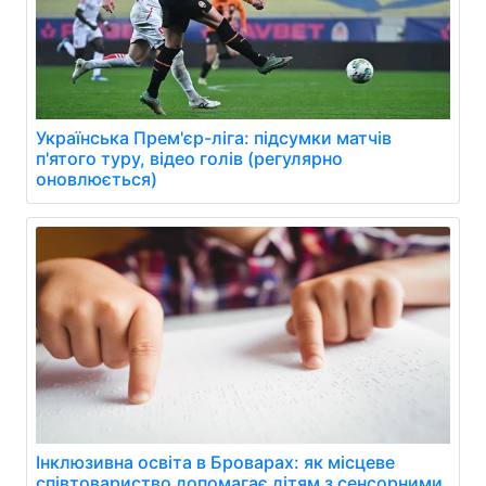
Українська Прем'єр-ліга: підсумки матчів
п'ятого туру, відео голів (регулярно
оновлюється)
Інклюзивна освіта в Броварах: як місцеве
співтовариство допомагає дітям з сенсорними