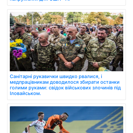
Санітарні рукавички швидко рвалися, і
медпрацівникам доводилося збирати останки
голими руками: свідок військових злочинів під
Іловайськом.