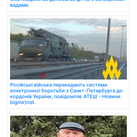
вадами.
Російські війська перекидають системи
електронної боротьби з Санкт-Петербурга до
кордонів України, повідомляє АТЕШ - Новини
bigmir)net.