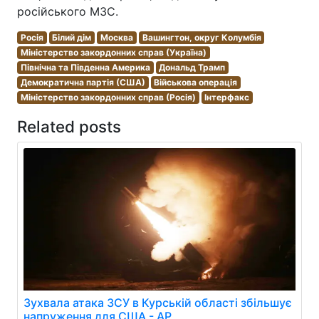
російського МЗС.
Росія
Білий дім
Москва
Вашингтон, округ Колумбія
Міністерство закордонних справ (Україна)
Північна та Південна Америка
Дональд Трамп
Демократична партія (США)
Військова операція
Міністерство закордонних справ (Росія)
Інтерфакс
Related posts
Зухвала атака ЗСУ в Курській області збільшує
напруження для США - AP