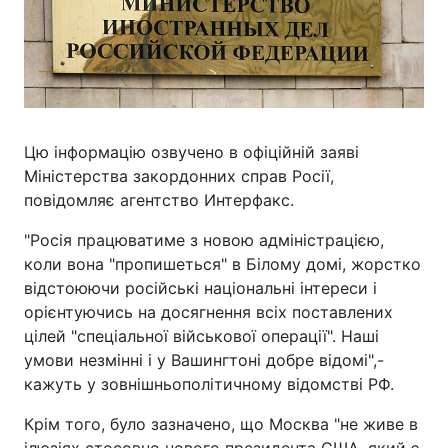
Цю інформацію озвучено в офіційній заяві
Міністерства закордонних справ Росії,
повідомляє агентство Интерфакс.
"Росія працюватиме з новою адміністрацією,
коли вона "пропишеться" в Білому домі, жорстко
відстоюючи російські національні інтереси і
орієнтуючись на досягнення всіх поставлених
цілей "спеціальної військової операції". Наші
умови незмінні і у Вашингтоні добре відомі",-
кажуть у зовнішньополітичному відомстві РФ.
Крім того, було зазначено, що Москва "не живе в
ілюзіях стосовно нового президента США, який є