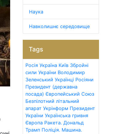
Наука
Навколишнє середовище
Tags
Росія
Україна
Київ
Збройні
сили України
Володимир
Зеленський
Українці
Росіяни
Президент (державна
посада)
Європейський Союз
Безпілотний літальний
апарат
Укрінформ
Президент
України
Українська гривня
а
Європа
Ракета.
Дональд
Трамп
Поліція.
Машина.
очні