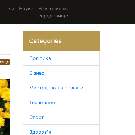
оров'я
Наука
Навколишнє
середовище
Categories
Політика
вище
Бізнес
Мистецтво та розваги
Технологія
Спорт
Здоров'я