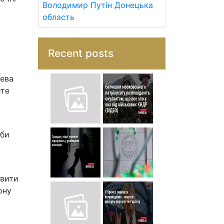
Володимир Путін
Донецька
область
Recent posts
рева
йте
ьби
овити
ону