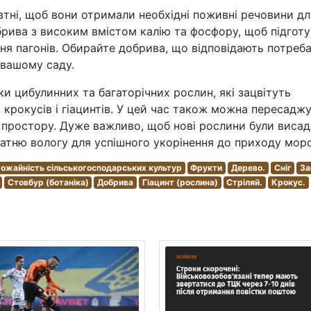
тні, щоб вони отримали необхідні поживні речовини дл
брива з високим вмістом калію та фосфору, щоб підгот
ння пагонів. Обирайте добрива, що відповідають потреб
 вашому саду.
и цибулинних та багаторічних рослин, які зацвітуть
, крокусів і гіацинтів. У цей час також можна пересадж
е простору. Дуже важливо, щоб нові рослини були висад
атню вологу для успішного укорінення до приходу моро
ожайність сільськогосподарських культур
Фрукти
Дерево.
Сніг
За
Стовбур (ботаніка)
Добрива
Гіацинт (рослина)
Стріляй.
Крокус.