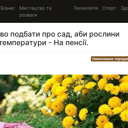
Бізнес
Мистецтво та
Технологія
Спорт
Зд
розваги
во подбати про сад, аби рослини
температури - На пенсії.
Навколишнє середо