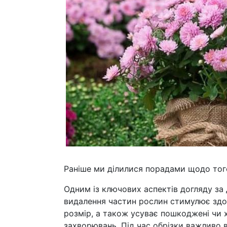
Раніше ми ділилися порадами щодо того
Одним із ключових аспектів догляду за 
видалення частин рослин стимулює здо
розмір, а також усуває пошкоджені чи 
захворювань. Під час обрізки важливо в