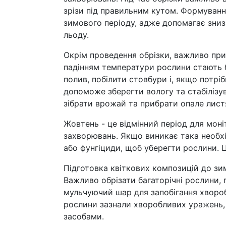
зрізи під правильним кутом. Формування
зимового періоду, адже допомагає зниз
льоду.
Окрім проведення обрізки, важливо прид
падінням температури рослини стають б
полив, побілити стовбури і, якщо потрі
допоможе зберегти вологу та стабілізу
зібрати врожай та прибрати опале листя
Жовтень - це відмінний період для мон
захворювань. Якщо виникає така необхі
або фунгіциди, щоб уберегти рослини. 
Підготовка квіткових композицій до зи
Важливо обрізати багаторічні рослини, 
мульчуючий шар для запобігання хворо
рослини зазнали хворобливих уражень,
засобами.