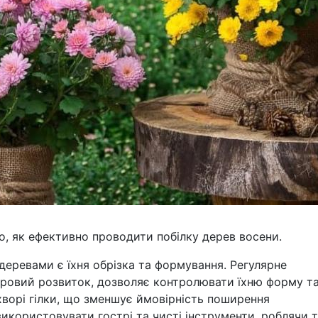
, як ефективно проводити побілку дерев восени.
деревами є їхня обрізка та формування. Регулярне
ровий розвиток, дозволяє контролювати їхню форму т
хворі гілки, що зменшує ймовірність поширення
икористовувати гострі та чисті інструменти, роблячи т