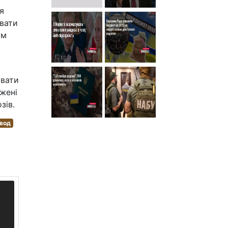
я
увати
ам
увати
жені
зів.
вод