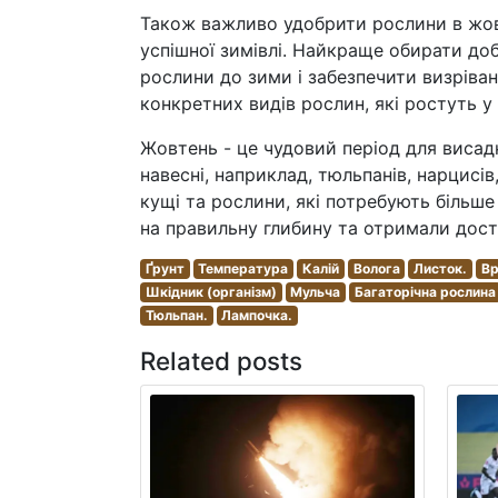
Також важливо удобрити рослини в жов
успішної зимівлі. Найкраще обирати до
рослини до зими і забезпечити визріва
конкретних видів рослин, які ростуть у
Жовтень - це чудовий період для висадк
навесні, наприклад, тюльпанів, нарцисів
кущі та рослини, які потребують більш
на правильну глибину та отримали дост
Ґрунт
Температура
Калій
Волога
Листок.
Вр
Шкідник (організм)
Мульча
Багаторічна рослина
Тюльпан.
Лампочка.
Related posts