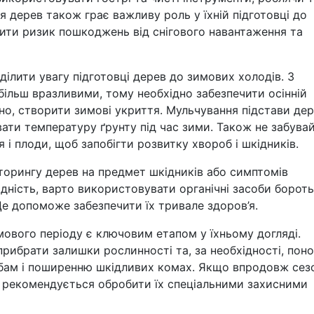
 дерев також грає важливу роль у їхній підготовці до
ити ризик пошкоджень від снігового навантаження та
ілити увагу підготовці дерев до зимових холодів. З
ільш вразливими, тому необхідно забезпечити осінній
бно, створити зимові укриття. Мульчування підстави де
вати температуру ґрунту під час зими. Також не забува
 і плоди, щоб запобігти розвитку хвороб і шкідників.
іторингу дерев на предмет шкідників або симптомів
дність, варто використовувати органічні засоби борот
Це допоможе забезпечити їх тривале здоров’я.
мового періоду є ключовим етапом у їхньому догляді.
прибрати залишки рослинності та, за необхідності, пон
бам і поширенню шкідливих комах. Якщо впродовж сез
 рекомендується обробити їх спеціальними захисними