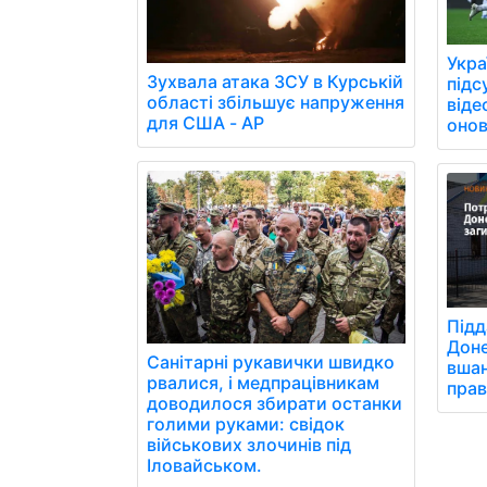
Укра
Зухвала атака ЗСУ в Курській
підс
області збільшує напруження
віде
для США - AP
онов
Підд
Доне
Санітарні рукавички швидко
вшан
рвалися, і медпрацівникам
прав
доводилося збирати останки
голими руками: свідок
військових злочинів під
Іловайськом.