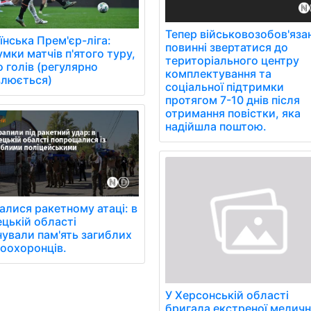
Тепер військовозобов'язан
їнська Прем'єр-ліга:
повинні звертатися до
умки матчів п'ятого туру,
територіального центру
о голів (регулярно
комплектування та
люється)
соціальної підтримки
протягом 7-10 днів після
отримання повістки, яка
надійшла поштою.
алися ракетному атаці: в
цькій області
ували пам'ять загиблих
оохоронців.
У Херсонській області
бригада екстреної медичн