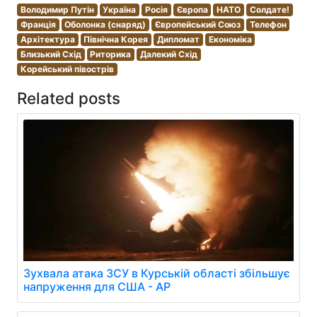
Володимир Путін
Україна
Росія
Європа
НАТО
Солдате!
Франція
Оболонка (снаряд)
Європейський Союз
Телефон
Архітектура
Північна Корея
Дипломат
Економіка
Близький Схід
Риторика
Далекий Схід
Корейський півострів
Related posts
Зухвала атака ЗСУ в Курській області збільшує
напруження для США - AP