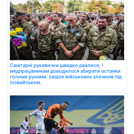
Санітарні рукавички швидко рвалися, і
медпрацівникам доводилося збирати останки
голими руками: свідок військових злочинів під
Іловайськом.