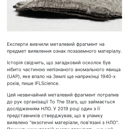
Експерти вивчили металевий фрагмент на
предмет виявлення ознак позаземного матеріалу.
Історія свідчить, що загадковий осколок був
нібито частиною непізнаного аномального явища
(UAP), яке впало на Землі ще наприкінці 1940-х
років, пише IFLScience.
Цей незвичайний металевий фрагмент потрапив
до рук організації To The Stars, що займається
дослідженням НЛО. У 2019 році один з її
представників стверджував, що в уламку
виявлено "екзотичні матеріали, пов'язані з НЛО".