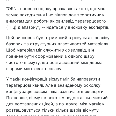
"ORNL провела оцінку зразка як такого, що має
земне походження і не відповідає теоретичним
вимогам для роботи як хвилевід терагерцового
(ТГц) діапазону", -- йдеться у висновку експертів.
Цей висновок був отриманий в результаті аналізу
базових та структурних властивостей матеріалу.
Щоб матеріал міг служити як хвилевід, він
повинен бути сформований з одного шару
чистого вісмуту, що розташований між двома
шарами магнієвого сплаву.
У такій конфігурації вісмут міг би направляти
терагерцові хвилі. Але в знайденому осколку
конфігурація зовсім інша, зазначають експерти.
По-перше, вісмут в осколку недостатньо чистий
для поставлених цілей, а по-друге, між магнієм
розташовується тільки кілька шарів вісмуту.