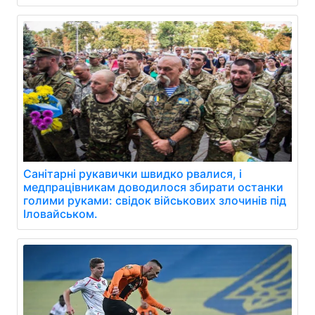
Санітарні рукавички швидко рвалися, і
медпрацівникам доводилося збирати останки
голими руками: свідок військових злочинів під
Іловайськом.