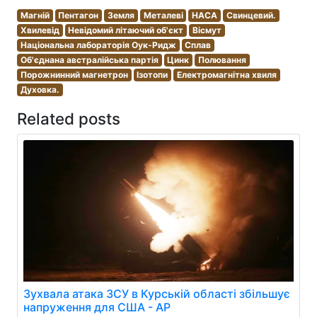
Магній
Пентагон
Земля
Металеві
НАСА
Свинцевий.
Хвилевід
Невідомий літаючий об'єкт
Вісмут
Національна лабораторія Оук-Ридж
Сплав
Об'єднана австралійська партія
Цинк
Полювання
Порожнинний магнетрон
Ізотопи
Електромагнітна хвиля
Духовка.
Related posts
Зухвала атака ЗСУ в Курській області збільшує
напруження для США - AP