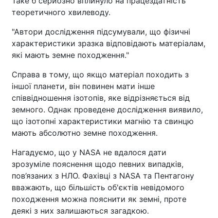
Таке б серйозно вплинуло на працездатність
теоретичного хвилеводу.
"Автори дослідження підсумували, що фізичні
характеристики зразка відповідають матеріалам,
які мають земне походження."
Справа в тому, що якщо матеріал походить з
іншої планети, він повинен мати інше
співвідношення ізотопів, яке відрізняється від
земного. Однак проведене дослідження виявило,
що ізотопні характеристики магнію та свинцю
мають абсолютно земне походження.
Нагадуємо, що у NASA не вдалося дати
зрозуміле пояснення щодо певних випадків,
пов’язаних з НЛО. Фахівці з NASA та Пентагону
вважають, що більшість об'єктів невідомого
походження можна пояснити як земні, проте
деякі з них залишаються загадкою.