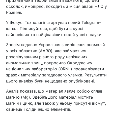
Прихильники теорій змови вважають, що цей
осколок, ймовірно, походить з місця аварії НЛО у
Розвелі.
У Фокус. Технології стартував новий Telegram-
канал! Підписуйтеся, щоб бути в курсі
найновіших та найцікавіших подій у світі науки!
Зовсім недавно Управління з вирішення аномалій
у всіх областях (AARO), яке займається
розслідуванням різного роду непізнаних
аномальних явищ, попросило Окриджську
національну лабораторію (ORNL) проаналізувати
зразок матеріалу загадкового уламка. Результати
цього аналізу були нещодавно опубліковані.
Аналіз показав, що матеріал являє собою сплав
магнію (Mg). Здебільшого матеріал містить
магній і цинк, але також у ньому присутні вісмут,
свинець і сліди інших елементів.