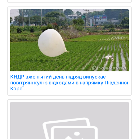
КНДР вже п'ятий день підряд випускає
повітряні кулі з відходами в напрямку Південної
Кореї.