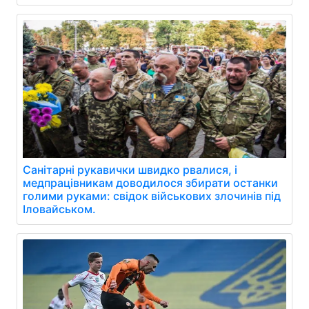
Санітарні рукавички швидко рвалися, і
медпрацівникам доводилося збирати останки
голими руками: свідок військових злочинів під
Іловайськом.