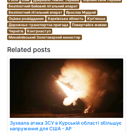
Безпілотний бойовий літальний апарат
Безпілотний літальний апарат
Ярослав Мудрий
Оцінка розвідданих
Харківська область
Куп'янськ
Дорожньо-транспортна пригода
Повертайся живим
Чернігів
Контрнаступ
Михайлівський Золотоверхий монастир
Related posts
Зухвала атака ЗСУ в Курській області збільшує
напруження для США - AP