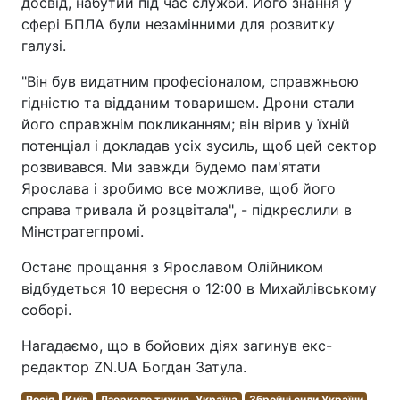
досвід, набутий під час служби. Його знання у
сфері БПЛА були незамінними для розвитку
галузі.
"Він був видатним професіоналом, справжньою
гідністю та відданим товаришем. Дрони стали
його справжнім покликанням; він вірив у їхній
потенціал і докладав усіх зусиль, щоб цей сектор
розвивався. Ми завжди будемо пам'ятати
Ярослава і зробимо все можливе, щоб його
справа тривала й розцвітала", - підкреслили в
Мінстратегпромі.
Останє прощання з Ярославом Олійником
відбудеться 10 вересня о 12:00 в Михайлівському
соборі.
Нагадаємо, що в бойових діях загинув екс-
редактор ZN.UA Богдан Затула.
Росія
Київ
Дзеркало тижня. Україна
Збройні сили України