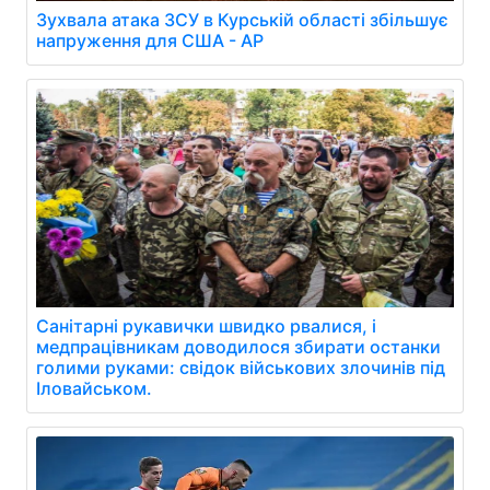
Зухвала атака ЗСУ в Курській області збільшує
напруження для США - AP
Санітарні рукавички швидко рвалися, і
медпрацівникам доводилося збирати останки
голими руками: свідок військових злочинів під
Іловайськом.