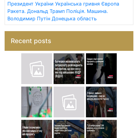
Президент України
Українська гривня
Європа
Ракета.
Дональд Трамп
Поліція.
Машина.
Володимир Путін
Донецька область
Recent posts