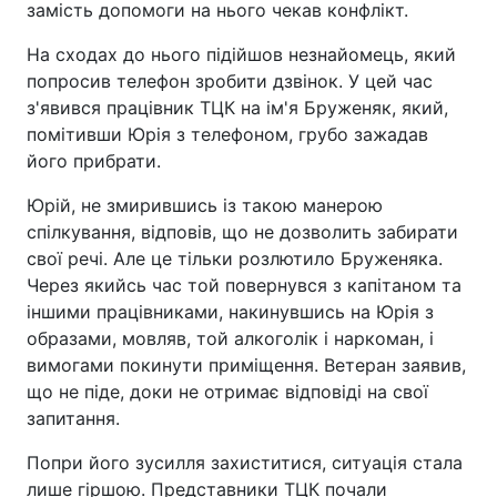
замість допомоги на нього чекав конфлікт.
На сходах до нього підійшов незнайомець, який
попросив телефон зробити дзвінок. У цей час
з'явився працівник ТЦК на ім'я Бруженяк, який,
помітивши Юрія з телефоном, грубо зажадав
його прибрати.
Юрій, не змирившись із такою манерою
спілкування, відповів, що не дозволить забирати
свої речі. Але це тільки розлютило Бруженяка.
Через якийсь час той повернувся з капітаном та
іншими працівниками, накинувшись на Юрія з
образами, мовляв, той алкоголік і наркоман, і
вимогами покинути приміщення. Ветеран заявив,
що не піде, доки не отримає відповіді на свої
запитання.
Попри його зусилля захиститися, ситуація стала
лише гіршою. Представники ТЦК почали