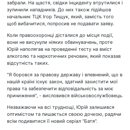
забрали. На щастя, свідки інциденту втрутилися і
зупинили нападників. До них також підійшов
начальник ТЦК Ігор Тищук, який, замість того
щоб вибачитися, попросив не подавати заяву.
Коли правоохоронці дісталися до місця події,
вони не висунули ніяких обвинувачень, проте
Юрій наполягав на проведенні тесту на вміст
алкоголю та наркотичних речовин, який показав
відсутність таких.
"Я боровся за правову державу і впевнений, що в
нашій країні існує закон, здатний захистити мої
права та забезпечити відповідальність за моє
приниження", - висловився військовослужбовець.
Незважаючи на всі труднощі, Юрій залишився
оптимістом та пишається своєю дочкою, радячи
всім подивитися її новий серіал "Батя".