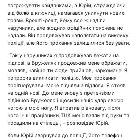
погрожувати кайданками, а Юрій, страждаючи
від болю в ключиці, намагався уникнути нових
травм. Врешті-решт, йому все ж наділи
наручники, але жодних офіційних пояснень не
надали. Він продовжував наполягати на виклику
поліції, але його прохання залишилися без уваги.
"Так у наручниках я продовжував лежати на
підлозі, а Бружеляк продовжив мене ображати,
мовляв, навіщо ти сюди прийшов, наркомане! Я
попросив викликати поліцію. Моє прохання
проігнорували. Мене підняли з підлоги. Я стояв
на одній нозі. До мене знову з претензіями
підійшов Бружеляк і щосили наніс удар своєю
ногою в мою ногу. Я втратив рівновагу, після
чого інші працівники ТЦК мене взяли під руки та
посадили на стілець", - розповідає Юрій.
Коли Юрій звернувся до поліції, його телефон