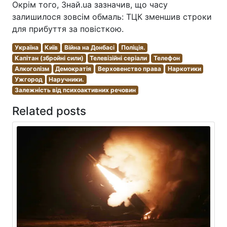
Окрім того, Знай.ua зазначив, що часу
залишилося зовсім обмаль: ТЦК зменшив строки
для прибуття за повісткою.
Україна
Київ
Війна на Донбасі
Поліція.
Капітан (збройні сили)
Телевізійні серіали
Телефон
Алкоголізм
Демократія
Верховенство права
Наркотики
Ужгород
Наручники.
Залежність від психоактивних речовин
Related posts